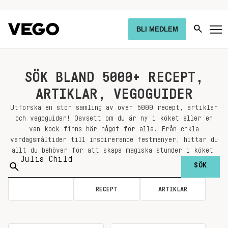
BLI MEDLEM
SÖK BLAND 5000+ RECEPT,
ARTIKLAR, VEGOGUIDER
Utforska en stor samling av över 5000 recept, artiklar
och vegoguider! Oavsett om du är ny i köket eller en
van kock finns här något för alla. Från enkla
vardagsmåltider till inspirerande festmenyer, hittar du
allt du behöver för att skapa magiska stunder i köket.
Sök
på:
ALLA
RECEPT
ARTIKLAR