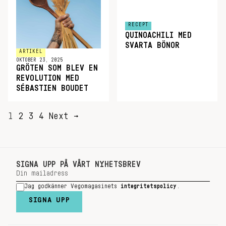
RECEPT
QUINOACHILI MED
SVARTA BÖNOR
ARTIKEL
OKTOBER 23, 2025
GRÖTEN SOM BLEV EN
REVOLUTION MED
SÉBASTIEN BOUDET
SIDNUMRERING
1
2
3
4
Next →
FÖR
INLÄGG
SIGNA UPP PÅ VÅRT NYHETSBREV
Jag godkänner Vegomagasinets
integritetspolicy
.
SIGNA UPP