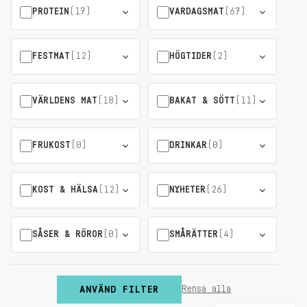
PROTEIN
(17)
VARDAGSMAT
(67)
FESTMAT
(12)
HÖGTIDER
(2)
VÄRLDENS MAT
(18)
BAKAT & SÖTT
(11)
FRUKOST
(0)
DRINKAR
(0)
KOST & HÄLSA
(12)
NYHETER
(26)
SÅSER & RÖROR
(0)
SMÅRÄTTER
(4)
ANVÄND FILTER
Rensa alla