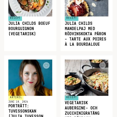
RECEPT
RECEPT
JULIA CHILDS BOEUF
JULIA CHILDS
BOURGUIGNON
MANDELPAJ MED
(VEGETARISK)
RÖDVINSKOKTA PÄRON
– TARTE AUX POIRES
À LA BOURDALOUE
ARTIKEL
RECEPT
JUNI 10, 2024
VEGETARISK
PORTRÄTT:
AUBERGINE- OCH
TUVESSONSKAN
ZUCCHINIGRATÄNG
(JULIA TUVESSON