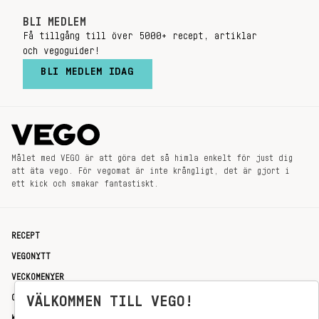
BLI MEDLEM
Få tillgång till över 5000+ recept, artiklar
och vegoguider!
BLI MEDLEM IDAG
Målet med VEGO är att göra det så himla enkelt för just dig
att äta vego. För vegomat är inte krångligt, det är gjort i
ett kick och smakar fantastiskt.
RECEPT
VEGONYTT
VECKOMENYER
OM OSS
VÄLKOMMEN TILL VEGO!
KONTAKT