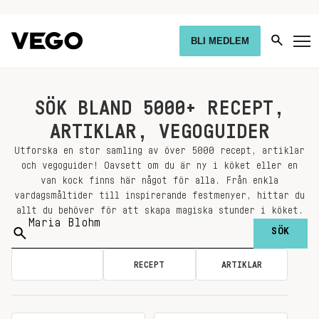
BLI MEDLEM
SÖK BLAND 5000+ RECEPT,
ARTIKLAR, VEGOGUIDER
Utforska en stor samling av över 5000 recept, artiklar
och vegoguider! Oavsett om du är ny i köket eller en
van kock finns här något för alla. Från enkla
vardagsmåltider till inspirerande festmenyer, hittar du
allt du behöver för att skapa magiska stunder i köket.
Sök
på:
ALLA
RECEPT
ARTIKLAR