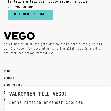
Få tillgång till över 5000+ recept, artiklar
och vegoguider!
BLI MEDLEM IDAG
Målet med VEGO är att göra det så himla enkelt för just dig
att äta vego. För vegomat är inte krångligt, det är gjort i
ett kick och smakar fantastiskt.
RECEPT
VEGONYTT
VECKOMENYER
OM OSS
VÄLKOMMEN TILL VEGO!
KONTAKT
Denna hemsida använder cookies