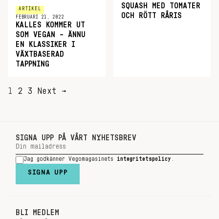
SQUASH MED TOMATER
ARTIKEL
OCH RÖTT RÅRIS
FEBRUARI 21, 2022
KALLES KOMMER UT
SOM VEGAN – ÄNNU
EN KLASSIKER I
VÄXTBASERAD
TAPPNING
SIDNUMRERING
1
2
3
Next →
FÖR
INLÄGG
SIGNA UPP PÅ VÅRT NYHETSBREV
Jag godkänner Vegomagasinets
integritetspolicy
.
SIGNA UPP
BLI MEDLEM