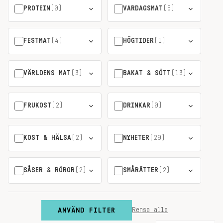
PROTEIN
(0)
VARDAGSMAT
(5)
FESTMAT
(4)
HÖGTIDER
(1)
VÄRLDENS MAT
(3)
BAKAT & SÖTT
(13)
FRUKOST
(2)
DRINKAR
(0)
KOST & HÄLSA
(2)
NYHETER
(20)
SÅSER & RÖROR
(2)
SMÅRÄTTER
(2)
ANVÄND FILTER
Rensa alla