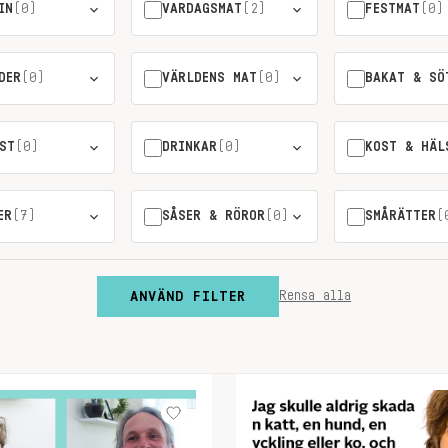
IN
(0)
VARDAGSMAT
(2)
FESTMAT
(0)
DER
(0)
VÄRLDENS MAT
(0)
BAKAT & SÖ
ST
(0)
DRINKAR
(0)
KOST & HÄL
ER
(7)
SÅSER & RÖROR
(0)
SMÅRÄTTER
(
ANVÄND FILTER
Rensa alla