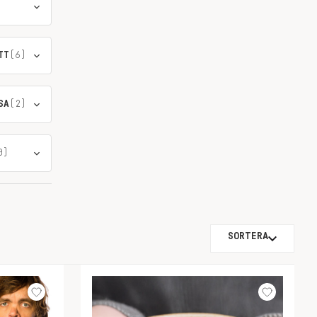
TT
(6)
SA
(2)
0)
SORTERA