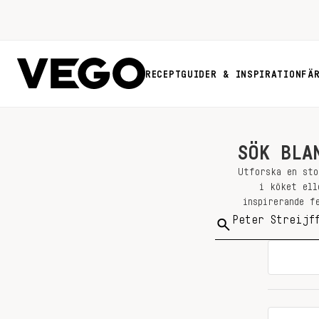
RECEPT
GUIDER & INSPIRATION
FÄ
SÖK BLA
Utforska en sto
i köket ell
inspirerande f
Sök
på: