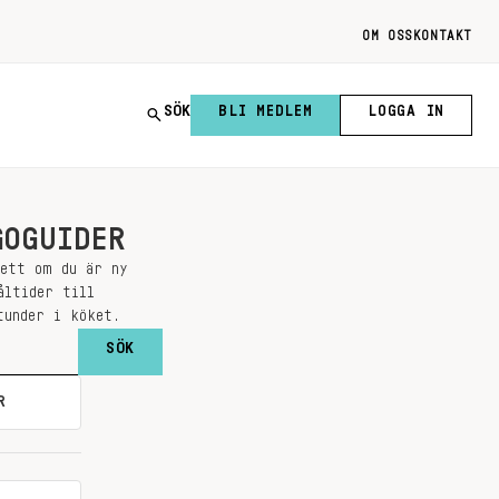
OM OSS
KONTAKT
SÖK
BLI MEDLEM
LOGGA IN
GOGUIDER
sett om du är ny
åltider till
tunder i köket.
R