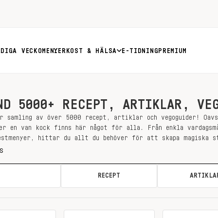
RDIGA VECKOMENYER
KOST & HÄLSA
E-TIDNING
PREMIUM
ND 5000+ RECEPT, ARTIKLAR, VE
r samling av över 5000 recept, artiklar och vegoguider! Oav
er en van kock finns här något för alla. Från enkla vardagsm
estmenyer, hittar du allt du behöver för att skapa magiska s
ALLA
RECEPT
ARTIKLA