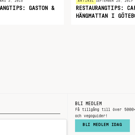
ARS 3, 2016
ARTIKEL
SEPTEMBER 26, 2017
RANGTIPS: GASTON &
RESTAURANGTIPS: CA
HÄNGMATTAN I GÖTEB
BLI MEDLEM
Få tillgång till över 5000
och vegoguider!
BLI MEDLEM IDAG