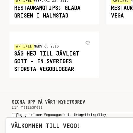
ARTIKEL
FEBRUARI 23, 2016
ARTIKEL
M
RESTAURANGTIPS: GLADA
RESTAU
GRISEN I HALMSTAD
VEGA
ARTIKEL
MARS 6, 2016
SÄG HEJ TILL JÄVLIGT
GOTT – EN SVERIGES
STÖRSTA VEGOBLOGGAR
SIGNA UPP PÅ VÅRT NYHETSBREV
Jag godkänner Vegomagasinets
integritetspolicy
.
SIGNA UPP
VÄLKOMMEN TILL VEGO!