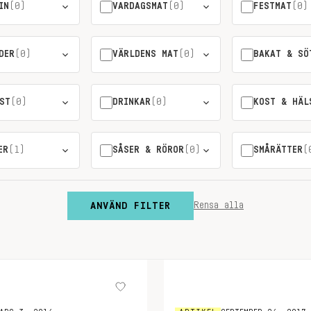
IN
(0)
VARDAGSMAT
(0)
FESTMAT
(0)
DER
(0)
VÄRLDENS MAT
(0)
BAKAT & SÖ
ST
(0)
DRINKAR
(0)
KOST & HÄL
ER
(1)
SÅSER & RÖROR
(0)
SMÅRÄTTER
(
ANVÄND FILTER
Rensa alla