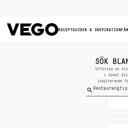
RECEPT
GUIDER & INSPIRATION
FÄ
SÖK BLA
Utforska en sto
i köket ell
inspirerande f
Sök
på: