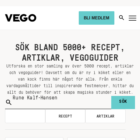
BLI MEDLEM
SÖK BLAND 5000+ RECEPT,
ARTIKLAR, VEGOGUIDER
Utforska en stor samling av över 5000 recept, artiklar
och vegoguider! Oavsett om du är ny i köket eller en
van kock finns här något för alla. Från enkla
vardagsmåltider till inspirerande festmenyer, hittar du
allt du behöver för att skapa magiska stunder i köket.
Sök
på:
ALLA
RECEPT
ARTIKLAR