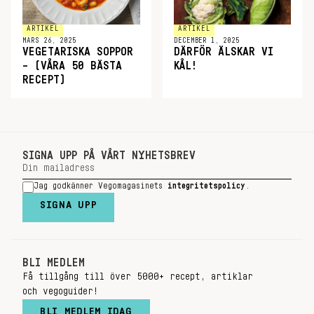
ARTIKEL
ARTIKEL
MARS 26, 2025
DECEMBER 1, 2025
VEGETARISKA SOPPOR
DÄRFÖR ÄLSKAR VI
– (VÅRA 50 BÄSTA
KÅL!
RECEPT)
SIGNA UPP PÅ VÅRT NYHETSBREV
Jag godkänner Vegomagasinets
integritetspolicy
.
SIGNA UPP
BLI MEDLEM
Få tillgång till över 5000+ recept, artiklar
och vegoguider!
BLI MEDLEM IDAG