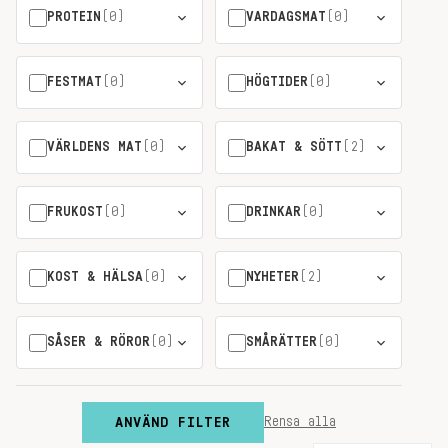
PROTEIN
(0)
VARDAGSMAT
(0)
FESTMAT
(0)
HÖGTIDER
(0)
VÄRLDENS MAT
(0)
BAKAT & SÖTT
(2)
FRUKOST
(0)
DRINKAR
(0)
KOST & HÄLSA
(0)
NYHETER
(2)
SÅSER & RÖROR
(0)
SMÅRÄTTER
(0)
ANVÄND FILTER
Rensa alla