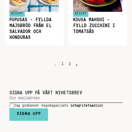
RECEPT
RECEPT
PUPUSAS - FYLLDA
KOUSA MAHSHI -
MAJSBRÖD FRÅN EL
FYLLD ZUCCHINI I
SALVADOR OCH
TOMATSÅS
HONDURAS
1
2
SIGNA UPP PÅ VÅRT NYHETSBREV
Jag godkänner Vegomagasinets
integritetspolicy
.
SIGNA UPP