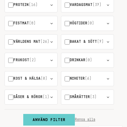
PROTEIN
(16)
VARDAGSMAT
(37)
FESTMAT
(8)
HÖGTIDER
(0)
VÄRLDENS MAT
(26)
BAKAT & SÖTT
(7)
FRUKOST
(2)
DRINKAR
(0)
KOST & HÄLSA
(0)
NYHETER
(6)
SÅSER & RÖROR
(1)
SMÅRÄTTER
(3)
ANVÄND FILTER
Rensa alla