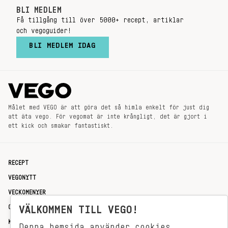
BLI MEDLEM
Få tillgång till över 5000+ recept, artiklar
och vegoguider!
BLI MEDLEM IDAG
Målet med VEGO är att göra det så himla enkelt för just dig
att äta vego. För vegomat är inte krångligt, det är gjort i
ett kick och smakar fantastiskt.
RECEPT
VEGONYTT
VECKOMENYER
OM OSS
VÄLKOMMEN TILL VEGO!
KONTAKT
Denna hemsida använder cookies