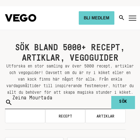
BLI MEDLEM
SÖK BLAND 5000+ RECEPT,
ARTIKLAR, VEGOGUIDER
Utforska en stor samling av över 5000 recept, artiklar
och vegoguider! Oavsett om du är ny i köket eller en
van kock finns här något för alla. Från enkla
vardagsmåltider till inspirerande festmenyer, hittar du
allt du behöver för att skapa magiska stunder i köket.
Sök
på:
ALLA
RECEPT
ARTIKLAR