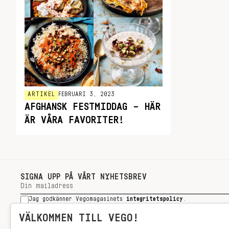
ARTIKEL
FEBRUARI 3, 2023
AFGHANSK FESTMIDDAG – HÄR
ÄR VÅRA FAVORITER!
SIGNA UPP PÅ VÅRT NYHETSBREV
Jag godkänner Vegomagasinets
integritetspolicy
.
SIGNA UPP
VÄLKOMMEN TILL VEGO!