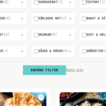
IN
(0)
VARDAGSMAT
(3)
FESTMAT
(1)
DER
(0)
VÄRLDENS MAT
(2)
BAKAT & SÖ
ST
(0)
DRINKAR
(0)
KOST & HÄL
ER
(3)
SÅSER & RÖROR
(0)
SMÅRÄTTER
(
ANVÄND FILTER
Rensa alla