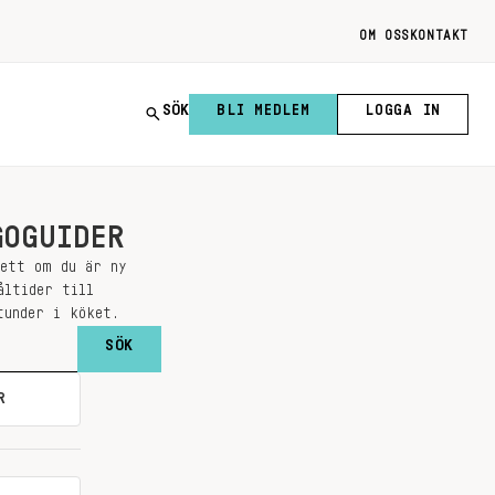
OM OSS
KONTAKT
SÖK
BLI MEDLEM
LOGGA IN
GOGUIDER
sett om du är ny
åltider till
tunder i köket.
R