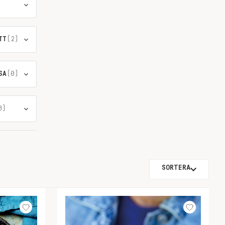
TT
(2)
SA
(0)
0)
SORTERA