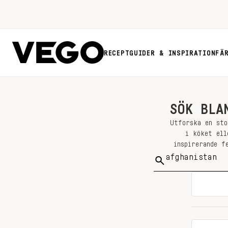
RECEPT
GUIDER & INSPIRATION
FÄ
SÖK BLA
Utforska en sto
i köket ell
inspirerande f
Sök
på: