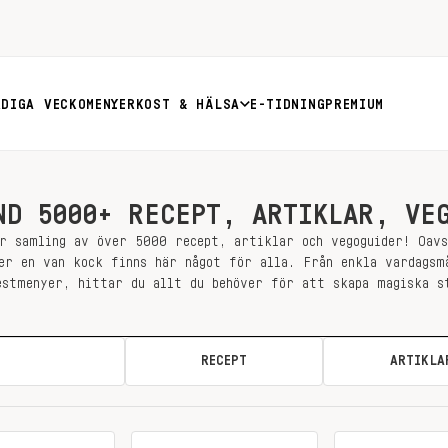
RDIGA VECKOMENYER
KOST & HÄLSA
E-TIDNING
PREMIUM
ND 5000+ RECEPT, ARTIKLAR, VE
r samling av över 5000 recept, artiklar och vegoguider! Oav
er en van kock finns här något för alla. Från enkla vardagsm
estmenyer, hittar du allt du behöver för att skapa magiska s
ALLA
RECEPT
ARTIKLA