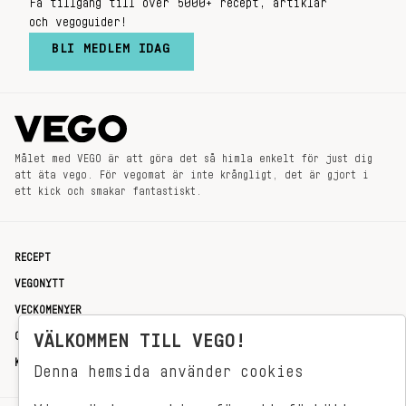
Få tillgång till över 5000+ recept, artiklar
och vegoguider!
BLI MEDLEM IDAG
Målet med VEGO är att göra det så himla enkelt för just dig
att äta vego. För vegomat är inte krångligt, det är gjort i
ett kick och smakar fantastiskt.
RECEPT
VEGONYTT
VECKOMENYER
OM OSS
VÄLKOMMEN TILL VEGO!
KONTAKT
Denna hemsida använder cookies