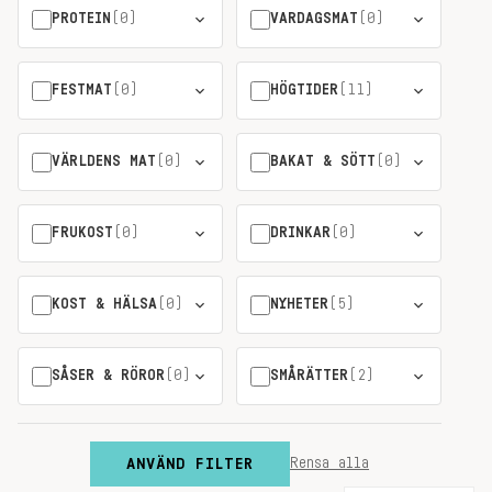
PROTEIN
(0)
VARDAGSMAT
(0)
FESTMAT
(0)
HÖGTIDER
(11)
VÄRLDENS MAT
(0)
BAKAT & SÖTT
(0)
FRUKOST
(0)
DRINKAR
(0)
KOST & HÄLSA
(0)
NYHETER
(5)
SÅSER & RÖROR
(0)
SMÅRÄTTER
(2)
ANVÄND FILTER
Rensa alla