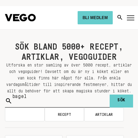
BLI MEDLEM
SÖK BLAND 5000+ RECEPT,
ARTIKLAR, VEGOGUIDER
Utforska en stor samling av över 5000 recept, artiklar
och vegoguider! Oavsett om du är ny i köket eller en
van kock finns här något för alla. Från enkla
vardagsmåltider till inspirerande festmenyer, hittar du
allt du behöver för att skapa magiska stunder i köket.
Sök
på:
ALLA
RECEPT
ARTIKLAR