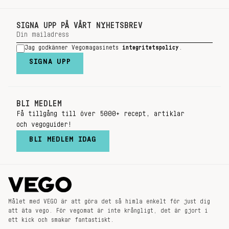
SIGNA UPP PÅ VÅRT NYHETSBREV
Jag godkänner Vegomagasinets
integritetspolicy
.
SIGNA UPP
BLI MEDLEM
Få tillgång till över 5000+ recept, artiklar
och vegoguider!
BLI MEDLEM IDAG
Målet med VEGO är att göra det så himla enkelt för just dig
att äta vego. För vegomat är inte krångligt, det är gjort i
ett kick och smakar fantastiskt.