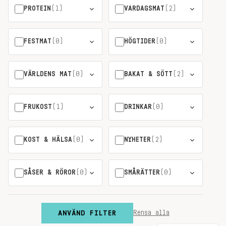
PROTEIN
(1)
VARDAGSMAT
(2)
FESTMAT
(0)
HÖGTIDER
(0)
VÄRLDENS MAT
(0)
BAKAT & SÖTT
(2)
FRUKOST
(1)
DRINKAR
(0)
KOST & HÄLSA
(0)
NYHETER
(2)
SÅSER & RÖROR
(0)
SMÅRÄTTER
(0)
ANVÄND FILTER
Rensa alla