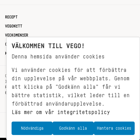
RECEPT
VEGONYTT
VECKOMENYER
OM OSS
VÄLKOMMEN TILL VEGO!
KONTAKT
Denna hemsida använder cookies
Vi använder cookies för att förbättra
OXENSTIERNSGATAN 33
din upplevelse på vår webbplats. Genom
114 27 STOCKHOLM
att klicka på "Godkänn alla" får vi
REDAKTIONEN@VEGOMAGASINET.SE
08-799 62 01
bättre statistik, vilket leder till en
förbättrad användarupplevelse.
Läs mer om vår integritetspolicy
Nödvändiga
Godkänn alla
Hantera cookies