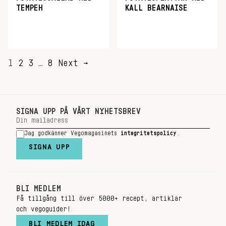
TEMPEH
KALL BEARNAISE
SIDNUMRERING
1
2
3
…
8
Next →
FÖR
INLÄGG
SIGNA UPP PÅ VÅRT NYHETSBREV
Jag godkänner Vegomagasinets
integritetspolicy
.
SIGNA UPP
BLI MEDLEM
Få tillgång till över 5000+ recept, artiklar
och vegoguider!
BLI MEDLEM IDAG