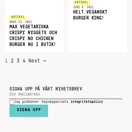
ARTIKEL
JUNI 8, 2021
HELT VEGANSKT
ARTIKEL
BURGER KING!
MARS 22, 2021
MAX VEGETARISKA
CRISPY NYGGETS OCH
CRISPY NO CHICKEN
BURGER NU I BUTIK!
SIDNUMRERING
1
2
3
4
Next →
FÖR
INLÄGG
SIGNA UPP PÅ VÅRT NYHETSBREV
Jag godkänner Vegomagasinets
integritetspolicy
.
SIGNA UPP