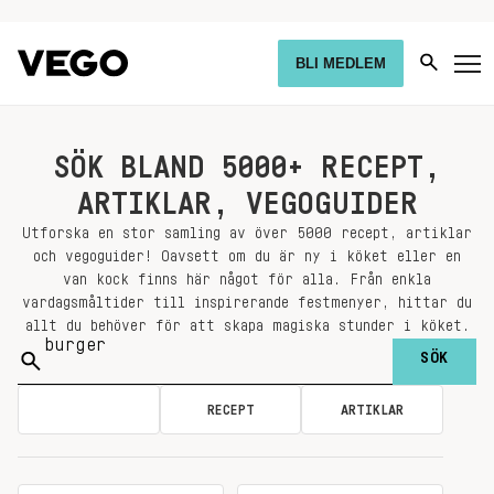
BLI MEDLEM
SÖK BLAND 5000+ RECEPT,
ARTIKLAR, VEGOGUIDER
Utforska en stor samling av över 5000 recept, artiklar
och vegoguider! Oavsett om du är ny i köket eller en
van kock finns här något för alla. Från enkla
vardagsmåltider till inspirerande festmenyer, hittar du
allt du behöver för att skapa magiska stunder i köket.
Sök
på:
ALLA
RECEPT
ARTIKLAR