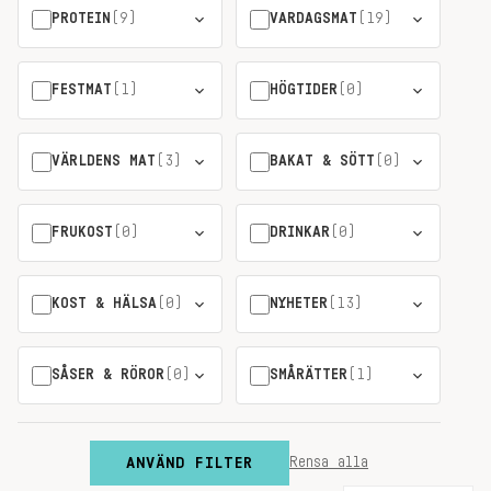
PROTEIN
(9)
VARDAGSMAT
(19)
FESTMAT
(1)
HÖGTIDER
(0)
VÄRLDENS MAT
(3)
BAKAT & SÖTT
(0)
FRUKOST
(0)
DRINKAR
(0)
KOST & HÄLSA
(0)
NYHETER
(13)
SÅSER & RÖROR
(0)
SMÅRÄTTER
(1)
ANVÄND FILTER
Rensa alla