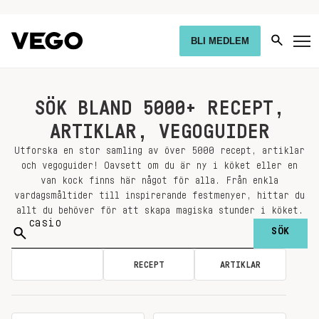
BLI MEDLEM
SÖK BLAND 5000+ RECEPT,
ARTIKLAR, VEGOGUIDER
Utforska en stor samling av över 5000 recept, artiklar
och vegoguider! Oavsett om du är ny i köket eller en
van kock finns här något för alla. Från enkla
vardagsmåltider till inspirerande festmenyer, hittar du
allt du behöver för att skapa magiska stunder i köket.
Sök
på:
ALLA
RECEPT
ARTIKLAR