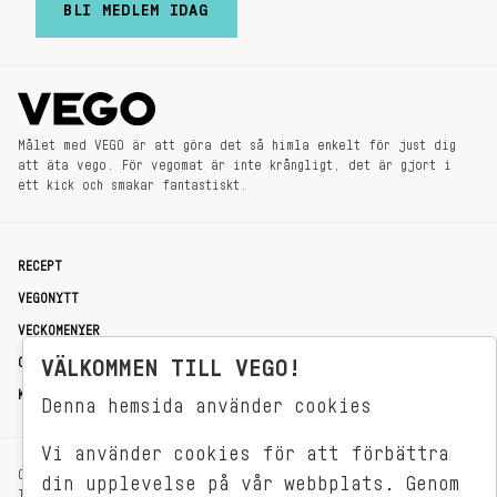
BLI MEDLEM IDAG
Målet med VEGO är att göra det så himla enkelt för just dig
att äta vego. För vegomat är inte krångligt, det är gjort i
ett kick och smakar fantastiskt.
RECEPT
VEGONYTT
VECKOMENYER
OM OSS
VÄLKOMMEN TILL VEGO!
KONTAKT
Denna hemsida använder cookies
Vi använder cookies för att förbättra
OXENSTIERNSGATAN 33
din upplevelse på vår webbplats. Genom
114 27 STOCKHOLM