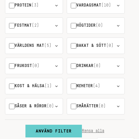
PROTEIN
(3)
VARDAGSMAT
(10)
FESTMAT
(2)
HÖGTIDER
(0)
VÄRLDENS MAT
(5)
BAKAT & SÖTT
(0)
FRUKOST
(0)
DRINKAR
(0)
KOST & HÄLSA
(1)
NYHETER
(4)
SÅSER & RÖROR
(0)
SMÅRÄTTER
(0)
ANVÄND FILTER
Rensa alla