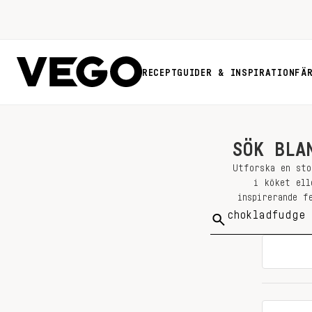
RECEPT
GUIDER & INSPIRATION
FÄ
SÖK BLA
Utforska en sto
i köket ell
inspirerande f
Sök
på: