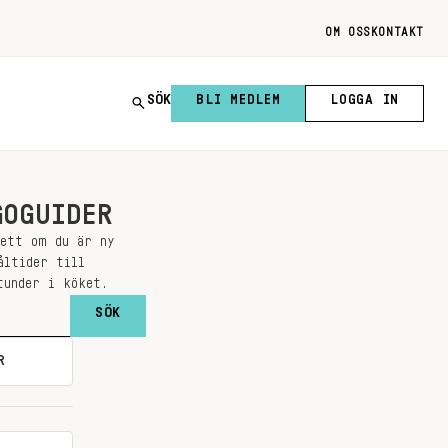
OM OSS
KONTAKT
SÖK
BLI MEDLEM
LOGGA IN
GOGUIDER
sett om du är ny
åltider till
tunder i köket.
R