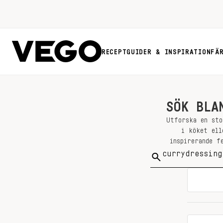
RECEPT
GUIDER & INSPIRATION
FÄ
SÖK BLA
Utforska en sto
i köket ell
inspirerande f
Sök
på: