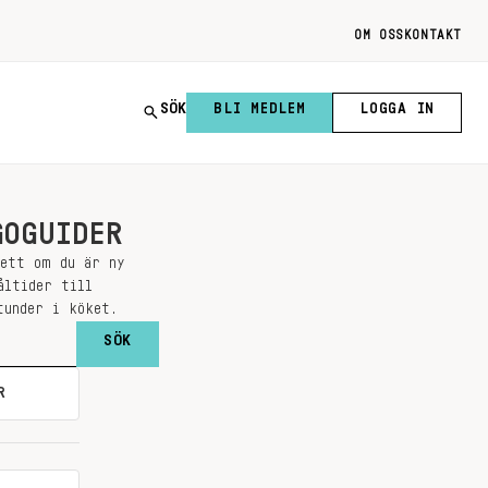
OM OSS
KONTAKT
SÖK
BLI MEDLEM
LOGGA IN
GOGUIDER
sett om du är ny
åltider till
tunder i köket.
R