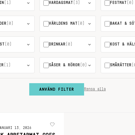
IN
(1)
VARDAGSMAT
(3)
FESTMAT
(0)
DER
(0)
VÄRLDENS MAT
(0)
BAKAT & SÖ
ST
(0)
DRINKAR
(0)
KOST & HÄL
ER
(1)
SÅSER & RÖROR
(0)
SMÅRÄTTER
(
ANVÄND FILTER
Rensa alla
ANUARI 13, 2026