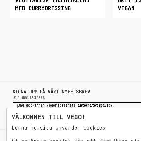
VEGETARISK PASTASALLAD
BRITTI
MED CURRYDRESSING
VEGAN
SIGNA UPP PÅ VÅRT NYHETSBREV
Jag godkänner Vegomagasinets
integritetspolicy
.
SIGNA UPP
VÄLKOMMEN TILL VEGO!
Denna hemsida använder cookies