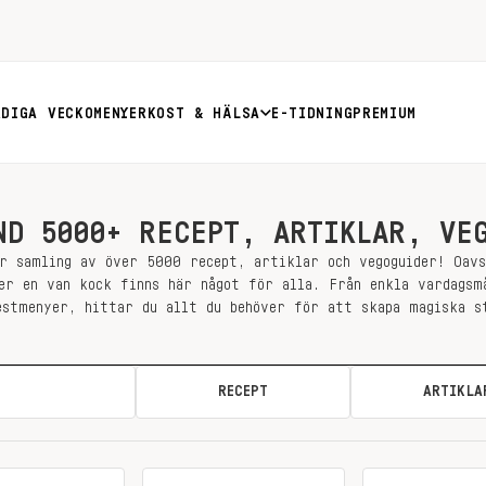
RDIGA VECKOMENYER
KOST & HÄLSA
E-TIDNING
PREMIUM
ND 5000+ RECEPT, ARTIKLAR, VE
r samling av över 5000 recept, artiklar och vegoguider! Oav
er en van kock finns här något för alla. Från enkla vardagsm
estmenyer, hittar du allt du behöver för att skapa magiska s
ALLA
RECEPT
ARTIKLA