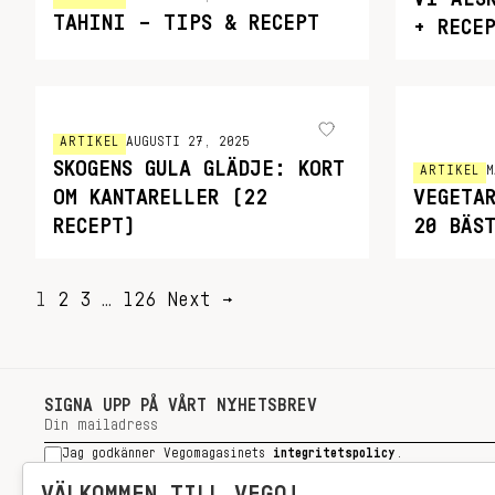
TAHINI – TIPS & RECEPT
+ RECE
ARTIKEL
AUGUSTI 27, 2025
SKOGENS GULA GLÄDJE: KORT
ARTIKEL
M
OM KANTARELLER (22
VEGETA
RECEPT)
20 BÄS
SIDNUMRERING
1
2
3
…
126
Next →
FÖR
INLÄGG
SIGNA UPP PÅ VÅRT NYHETSBREV
Jag godkänner Vegomagasinets
integritetspolicy
.
SIGNA UPP
VÄLKOMMEN TILL VEGO!