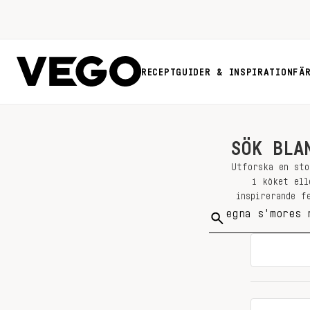
RECEPT
GUIDER & INSPIRATION
FÄ
SÖK BLA
Utforska en sto
i köket ell
inspirerande f
Sök
på: