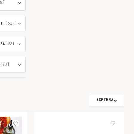
8)
ÖTT
(624)
LSA
(93)
173)
SORTERA