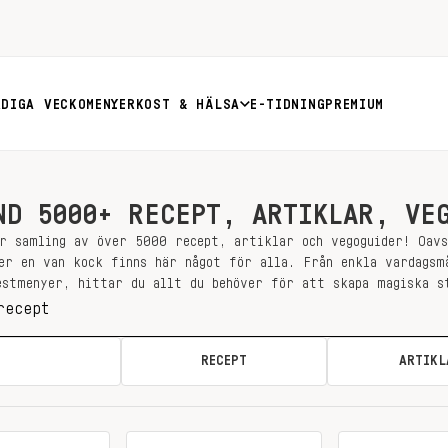
RDIGA VECKOMENYER
KOST & HÄLSA
E-TIDNING
PREMIUM
ND 5000+ RECEPT, ARTIKLAR, VE
r samling av över 5000 recept, artiklar och vegoguider! Oav
er en van kock finns här något för alla. Från enkla vardagsm
estmenyer, hittar du allt du behöver för att skapa magiska s
ALLA
RECEPT
ARTIKL