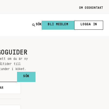
OM OSS
KONTAKT
SÖK
BLI MEDLEM
LOGGA IN
GOGUIDER
sett om du är ny
åltider till
tunder i köket.
AR