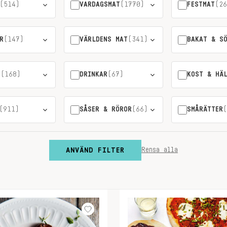
(514)
VARDAGSMAT
(1770)
FESTMAT
(26
R
(147)
VÄRLDENS MAT
(341)
BAKAT & S
T
(168)
DRINKAR
(67)
KOST & HÄ
(911)
SÅSER & RÖROR
(66)
SMÅRÄTTER
(
ANVÄND FILTER
Rensa alla