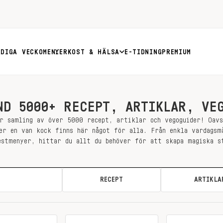
RDIGA VECKOMENYER
KOST & HÄLSA
E-TIDNING
PREMIUM
ND 5000+ RECEPT, ARTIKLAR, VE
r samling av över 5000 recept, artiklar och vegoguider! Oav
er en van kock finns här något för alla. Från enkla vardagsm
estmenyer, hittar du allt du behöver för att skapa magiska s
ALLA
RECEPT
ARTIKLA