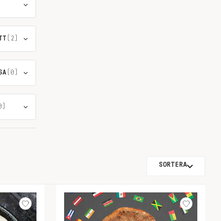
TT
(2)
SA
(0)
0)
SORTERA