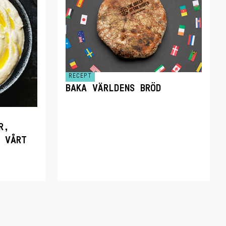
RECEPT
BAKA VÄRLDENS BRÖD
R,
 VÅRT