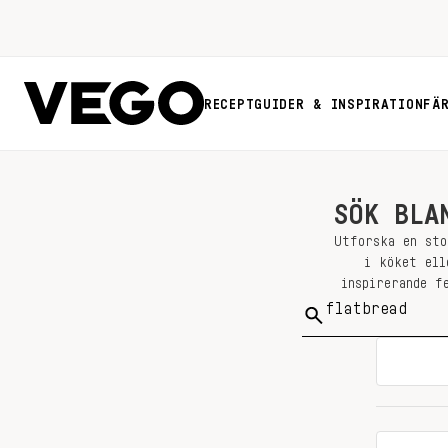
RECEPT
GUIDER & INSPIRATION
FÄ
SÖK BLA
Utforska en sto
i köket ell
inspirerande f
Sök
på: