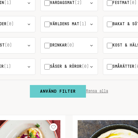
IN
(1)
VARDAGSMAT
(2)
FESTMAT
(0)
DER
(0)
VÄRLDENS MAT
(1)
BAKAT & SÖ
ST
(0)
DRINKAR
(0)
KOST & HÄL
ER
(1)
SÅSER & RÖROR
(0)
SMÅRÄTTER
(
ANVÄND FILTER
Rensa alla