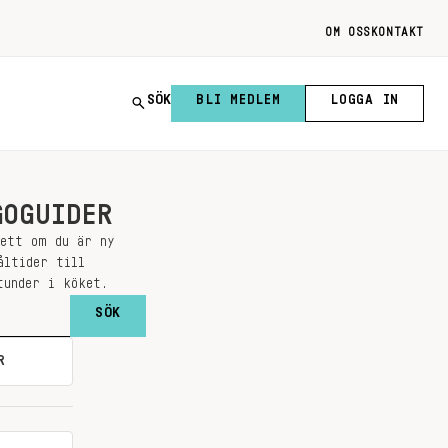
OM OSS
KONTAKT
SÖK
BLI MEDLEM
LOGGA IN
GOGUIDER
sett om du är ny
åltider till
tunder i köket.
R