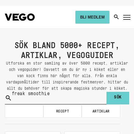
BLI MEDLEM
SÖK BLAND 5000+ RECEPT,
ARTIKLAR, VEGOGUIDER
Utforska en stor samling av över 5000 recept, artiklar
och vegoguider! Oavsett om du är ny i köket eller en
van kock finns här något för alla. Från enkla
vardagsmåltider till inspirerande festmenyer, hittar du
allt du behöver för att skapa magiska stunder i köket.
Sök
på:
ALLA
RECEPT
ARTIKLAR