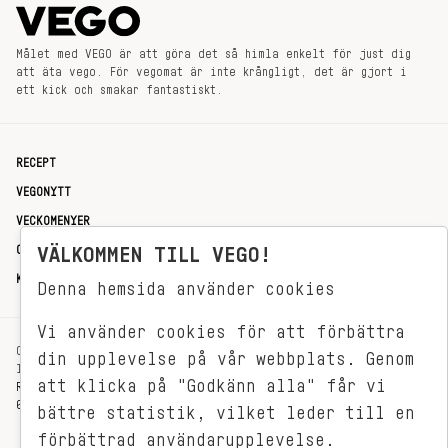
Målet med VEGO är att göra det så himla enkelt för just dig
att äta vego. För vegomat är inte krångligt, det är gjort i
ett kick och smakar fantastiskt.
RECEPT
VEGONYTT
VECKOMENYER
OM OSS
VÄLKOMMEN TILL VEGO!
KONTAKT
Denna hemsida använder cookies
Vi använder cookies för att förbättra
OXENSTIERNSGATAN 33
din upplevelse på vår webbplats. Genom
114 27 STOCKHOLM
att klicka på "Godkänn alla" får vi
REDAKTIONEN@VEGOMAGASINET.SE
08-799 62 01
bättre statistik, vilket leder till en
förbättrad användarupplevelse.