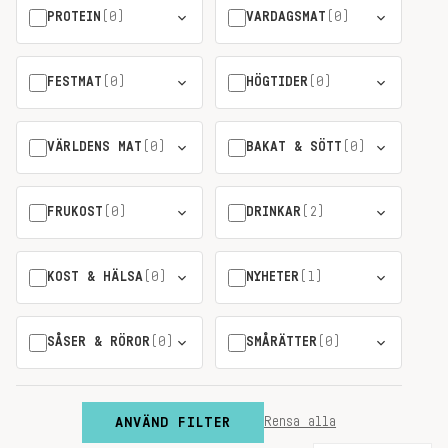
PROTEIN
(0)
VARDAGSMAT
(0)
FESTMAT
(0)
HÖGTIDER
(0)
VÄRLDENS MAT
(0)
BAKAT & SÖTT
(0)
FRUKOST
(0)
DRINKAR
(2)
KOST & HÄLSA
(0)
NYHETER
(1)
SÅSER & RÖROR
(0)
SMÅRÄTTER
(0)
ANVÄND FILTER
Rensa alla