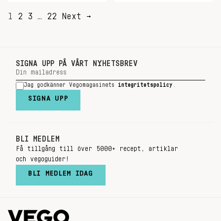
SIDNUMRERING
1
2
3
…
22
Next →
FÖR
INLÄGG
SIGNA UPP PÅ VÅRT NYHETSBREV
Jag godkänner Vegomagasinets
integritetspolicy
.
SIGNA UPP
BLI MEDLEM
Få tillgång till över 5000+ recept, artiklar
och vegoguider!
BLI MEDLEM IDAG