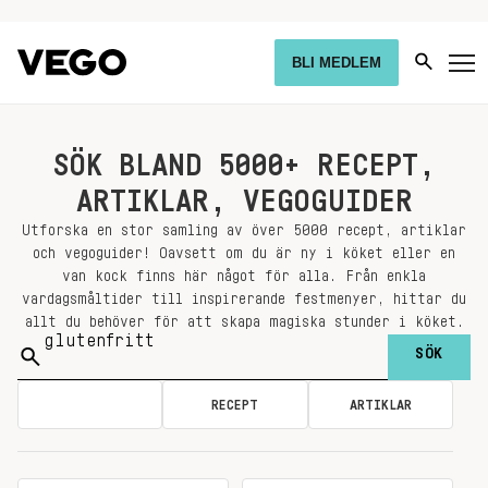
BLI MEDLEM
SÖK BLAND 5000+ RECEPT,
ARTIKLAR, VEGOGUIDER
Utforska en stor samling av över 5000 recept, artiklar
och vegoguider! Oavsett om du är ny i köket eller en
van kock finns här något för alla. Från enkla
vardagsmåltider till inspirerande festmenyer, hittar du
allt du behöver för att skapa magiska stunder i köket.
Sök
på:
ALLA
RECEPT
ARTIKLAR