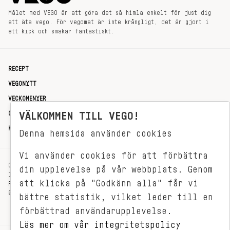
Målet med VEGO är att göra det så himla enkelt för just dig
att äta vego. För vegomat är inte krångligt, det är gjort i
ett kick och smakar fantastiskt.
RECEPT
VEGONYTT
VECKOMENYER
OM OSS
VÄLKOMMEN TILL VEGO!
KONTAKT
Denna hemsida använder cookies
Vi använder cookies för att förbättra
OXENSTIERNSGATAN 33
din upplevelse på vår webbplats. Genom
114 27 STOCKHOLM
att klicka på "Godkänn alla" får vi
REDAKTIONEN@VEGOMAGASINET.SE
08-799 62 01
bättre statistik, vilket leder till en
förbättrad användarupplevelse.
Läs mer om vår integritetspolicy