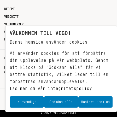
RECEPT
VEGONYTT
VECKOMENYER
OM OSS
VÄLKOMMEN TILL VEGO!
KONTAKT
Denna hemsida använder cookies
Vi använder cookies för att förbättra
OXENSTIERNSGATAN 33
din upplevelse på vår webbplats. Genom
114 27 STOCKHOLM
att klicka på "Godkänn alla" får vi
REDAKTIONEN@VEGOMAGASINET.SE
08-799 62 01
bättre statistik, vilket leder till en
förbättrad användarupplevelse.
Läs mer om vår integritetspolicy
Nödvändiga
Godkänn alla
Hantera cookies
© 2026 VEGOMAGASINET