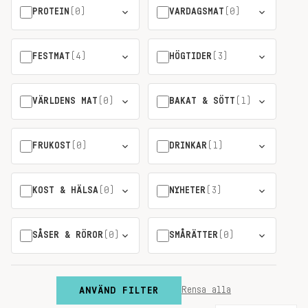
PROTEIN
(0)
VARDAGSMAT
(0)
FESTMAT
(4)
HÖGTIDER
(3)
VÄRLDENS MAT
(0)
BAKAT & SÖTT
(1)
FRUKOST
(0)
DRINKAR
(1)
KOST & HÄLSA
(0)
NYHETER
(3)
SÅSER & RÖROR
(0)
SMÅRÄTTER
(0)
ANVÄND FILTER
Rensa alla