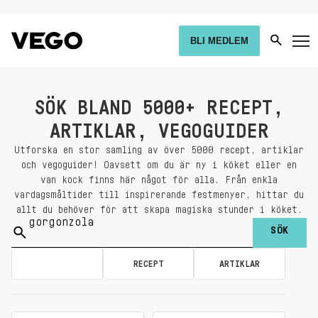
BLI MEDLEM
SÖK BLAND 5000+ RECEPT,
ARTIKLAR, VEGOGUIDER
Utforska en stor samling av över 5000 recept, artiklar
och vegoguider! Oavsett om du är ny i köket eller en
van kock finns här något för alla. Från enkla
vardagsmåltider till inspirerande festmenyer, hittar du
allt du behöver för att skapa magiska stunder i köket.
Sök
på:
ALLA
RECEPT
ARTIKLAR