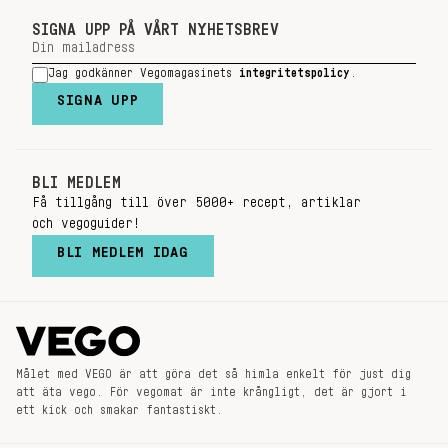
SIGNA UPP PÅ VÅRT NYHETSBREV
Jag godkänner Vegomagasinets
integritetspolicy
.
SIGNA UPP
BLI MEDLEM
Få tillgång till över 5000+ recept, artiklar
och vegoguider!
BLI MEDLEM IDAG
Målet med VEGO är att göra det så himla enkelt för just dig
att äta vego. För vegomat är inte krångligt, det är gjort i
ett kick och smakar fantastiskt.