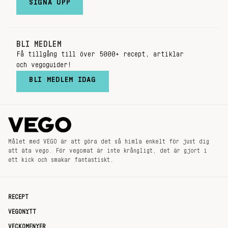
SIGNA UPP
BLI MEDLEM
Få tillgång till över 5000+ recept, artiklar
och vegoguider!
BLI MEDLEM IDAG
Målet med VEGO är att göra det så himla enkelt för just dig
att äta vego. För vegomat är inte krångligt, det är gjort i
ett kick och smakar fantastiskt.
RECEPT
VEGONYTT
VECKOMENYER