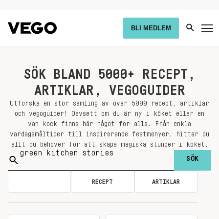
BLI MEDLEM
SÖK BLAND 5000+ RECEPT,
ARTIKLAR, VEGOGUIDER
Utforska en stor samling av över 5000 recept, artiklar
och vegoguider! Oavsett om du är ny i köket eller en
van kock finns här något för alla. Från enkla
vardagsmåltider till inspirerande festmenyer, hittar du
allt du behöver för att skapa magiska stunder i köket.
Sök
på:
ALLA
RECEPT
ARTIKLAR