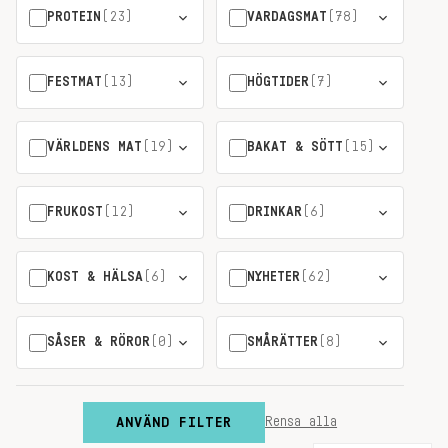
PROTEIN
(23)
VARDAGSMAT
(78)
FESTMAT
(13)
HÖGTIDER
(7)
VÄRLDENS MAT
(19)
BAKAT & SÖTT
(15)
FRUKOST
(12)
DRINKAR
(6)
KOST & HÄLSA
(6)
NYHETER
(62)
SÅSER & RÖROR
(0)
SMÅRÄTTER
(8)
ANVÄND FILTER
Rensa alla