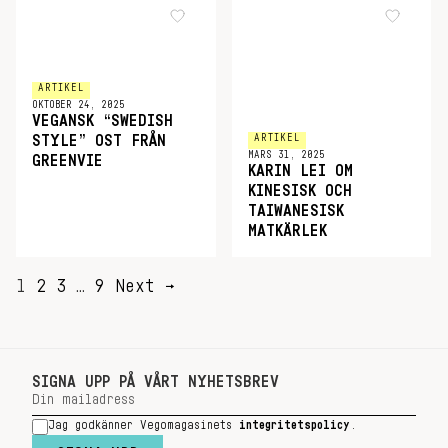
ARTIKEL
OKTOBER 24, 2025
VEGANSK “SWEDISH
ARTIKEL
STYLE” OST FRÅN
MARS 31, 2025
GREENVIE
KARIN LEI OM
KINESISK OCH
TAIWANESISK
MATKÄRLEK
SIDNUMRERING
1
2
3
…
9
Next →
FÖR
INLÄGG
SIGNA UPP PÅ VÅRT NYHETSBREV
Jag godkänner Vegomagasinets
integritetspolicy
.