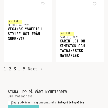
ARTIKEL
OKTOBER 24, 2025
VEGANSK “SWEDISH
ARTIKEL
STYLE” OST FRÅN
MARS 31, 2025
GREENVIE
KARIN LEI OM
KINESISK OCH
TAIWANESISK
MATKÄRLEK
SIDNUMRERING
1
2
3
…
9
Next →
FÖR
INLÄGG
SIGNA UPP PÅ VÅRT NYHETSBREV
Jag godkänner Vegomagasinets
integritetspolicy
.