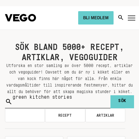
BLI MEDLEM
SÖK BLAND 5000+ RECEPT,
ARTIKLAR, VEGOGUIDER
Utforska en stor samling av över 5000 recept, artiklar
och vegoguider! Oavsett om du är ny i köket eller en
van kock finns här något för alla. Från enkla
vardagsmåltider till inspirerande festmenyer, hittar du
allt du behöver för att skapa magiska stunder i köket.
Sök
på:
ALLA
RECEPT
ARTIKLAR