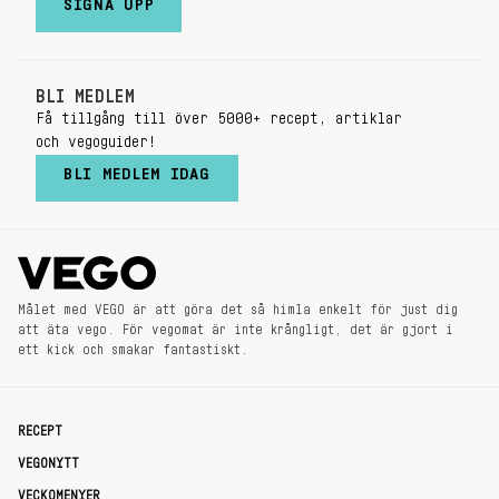
SIGNA UPP
BLI MEDLEM
Få tillgång till över 5000+ recept, artiklar
och vegoguider!
BLI MEDLEM IDAG
Målet med VEGO är att göra det så himla enkelt för just dig
att äta vego. För vegomat är inte krångligt, det är gjort i
ett kick och smakar fantastiskt.
RECEPT
VEGONYTT
VECKOMENYER