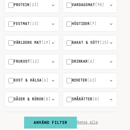
PROTEIN
(23)
VARDAGSMAT
(78)
FESTMAT
(13)
HÖGTIDER
(7)
VÄRLDENS MAT
(19)
BAKAT & SÖTT
(15)
FRUKOST
(12)
DRINKAR
(6)
KOST & HÄLSA
(6)
NYHETER
(62)
SÅSER & RÖROR
(0)
SMÅRÄTTER
(8)
ANVÄND FILTER
Rensa alla