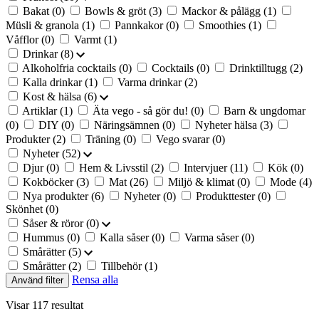
Bakat
(0)
Bowls & gröt
(3)
Mackor & pålägg
(1)
Müsli & granola
(1)
Pannkakor
(0)
Smoothies
(1)
Våfflor
(0)
Varmt
(1)
Drinkar
(8)
Alkoholfria cocktails
(0)
Cocktails
(0)
Drinktilltugg
(2)
Kalla drinkar
(1)
Varma drinkar
(2)
Kost & hälsa
(6)
Artiklar
(1)
Äta vego - så gör du!
(0)
Barn & ungdomar
(0)
DIY
(0)
Näringsämnen
(0)
Nyheter hälsa
(3)
Produkter
(2)
Träning
(0)
Vego svarar
(0)
Nyheter
(52)
Djur
(0)
Hem & Livsstil
(2)
Intervjuer
(11)
Kök
(0)
Kokböcker
(3)
Mat
(26)
Miljö & klimat
(0)
Mode
(4)
Nya produkter
(6)
Nyheter
(0)
Produkttester
(0)
Skönhet
(0)
Såser & röror
(0)
Hummus
(0)
Kalla såser
(0)
Varma såser
(0)
Smårätter
(5)
Smårätter
(2)
Tillbehör
(1)
Rensa alla
Använd filter
Visar 117 resultat