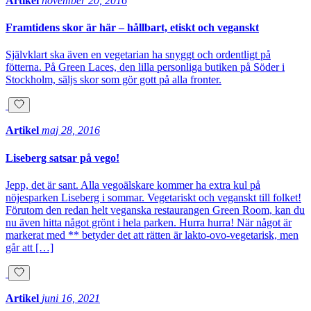
Artikel
november 20, 2016
Framtidens skor är här – hållbart, etiskt och veganskt
Självklart ska även en vegetarian ha snyggt och ordentligt på
fötterna. På Green Laces, den lilla personliga butiken på Söder i
Stockholm, säljs skor som gör gott på alla fronter.
Artikel
maj 28, 2016
Liseberg satsar på vego!
Jepp, det är sant. Alla vegoälskare kommer ha extra kul på
nöjesparken Liseberg i sommar. Vegetariskt och veganskt till folket!
Förutom den redan helt veganska restaurangen Green Room, kan du
nu även hitta något grönt i hela parken. Hurra hurra! När något är
markerat med ** betyder det att rätten är lakto-ovo-vegetarisk, men
går att […]
Artikel
juni 16, 2021