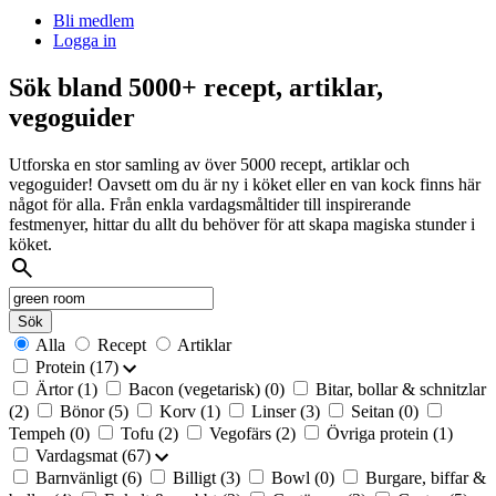
Bli medlem
Logga in
Sök bland 5000+ recept, artiklar,
vegoguider
Utforska en stor samling av över 5000 recept, artiklar och
vegoguider! Oavsett om du är ny i köket eller en van kock finns här
något för alla. Från enkla vardagsmåltider till inspirerande
festmenyer, hittar du allt du behöver för att skapa magiska stunder i
köket.
Sök
på:
Alla
Recept
Artiklar
Protein
(17)
Ärtor
(1)
Bacon (vegetarisk)
(0)
Bitar, bollar & schnitzlar
(2)
Bönor
(5)
Korv
(1)
Linser
(3)
Seitan
(0)
Tempeh
(0)
Tofu
(2)
Vegofärs
(2)
Övriga protein
(1)
Vardagsmat
(67)
Barnvänligt
(6)
Billigt
(3)
Bowl
(0)
Burgare, biffar &