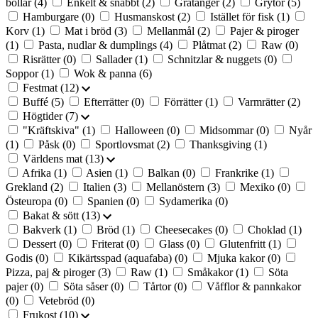
bollar
(4)
Enkelt & snabbt
(2)
Gratänger
(2)
Grytor
(5)
Hamburgare
(0)
Husmanskost
(2)
Istället för fisk
(1)
Korv
(1)
Mat i bröd
(3)
Mellanmål
(2)
Pajer & piroger
(1)
Pasta, nudlar & dumplings
(4)
Plåtmat
(2)
Raw
(0)
Risrätter
(0)
Sallader
(1)
Schnitzlar & nuggets
(0)
Soppor
(1)
Wok & panna
(6)
Festmat
(12)
Buffé
(5)
Efterrätter
(0)
Förrätter
(1)
Varmrätter
(2)
Högtider
(7)
"Kräftskiva"
(1)
Halloween
(0)
Midsommar
(0)
Nyår
(1)
Påsk
(0)
Sportlovsmat
(2)
Thanksgiving
(1)
Världens mat
(13)
Afrika
(1)
Asien
(1)
Balkan
(0)
Frankrike
(1)
Grekland
(2)
Italien
(3)
Mellanöstern
(3)
Mexiko
(0)
Östeuropa
(0)
Spanien
(0)
Sydamerika
(0)
Bakat & sött
(13)
Bakverk
(1)
Bröd
(1)
Cheesecakes
(0)
Choklad
(1)
Dessert
(0)
Friterat
(0)
Glass
(0)
Glutenfritt
(1)
Godis
(0)
Kikärtsspad (aquafaba)
(0)
Mjuka kakor
(0)
Pizza, paj & piroger
(3)
Raw
(1)
Småkakor
(1)
Söta
pajer
(0)
Söta såser
(0)
Tårtor
(0)
Våfflor & pannkakor
(0)
Vetebröd
(0)
Frukost
(10)