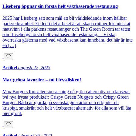
Liseberg öppnar sin första helt växtbaserade restaurang
2025 har Liseberg satt som mål att bli världsledande inom hållbar
parkverksamhet. Ett led i det arbetet är att skapa rutiner för minskat
matsvinn i alla parkens restauranger och The Green Room tar täten
som Lisebergs första helt växtbaserade restaurang. – Vi ska
överraska gästerna med vad växtbaserat kan innebära, det här är inte
en […]
Artikel
augusti 27, 2025
Max gröna favoriter – nu i frysdisken!
Max Burgers fortsätter sin satsning på gröna alternativ och lanserar
två nya frysta produkter: Crispy Green Nuggets och Crispy Green
Burger. Båda är gjorda på svenska gula ärtor och erbjuder ett
krispigt, smakrikt och helt växtbaserat alternativ för alla som vill äta
mer grönt.
Artikel
februari 26, 2020