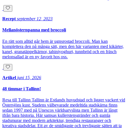
Recept
september 12, 2023
Mellanösternpanna med broccoli
En rätt som alltid går hem är ugnsrostad broccoli. Man kan
komplettera den på många sätt, men den här varianten med kikärter,
kanel, granatäppelkärnor, tahiniyoghurt, tunnbröd och en fräsch
melonsallad är en ny favorit hos oss.
Artikel
juni 15, 2026
48 timmar i Tallinn!
Resa till Tallinn Tallinn är Estlands huvudstad och ligger vackert vid
Östersjöns kust. Stadens välbevarade medeltida stadskärna finns
sedan 1997 med på Unescos världsarvslista men Tallinn är långt
ifrån bara historia. Här samsas kullerstensgränder och gamla
stadsmurar med modern arkitektur, trendiga restauranger och
kreativa stadsdelar. Ett av de smidigaste och trevligaste sätten att ta