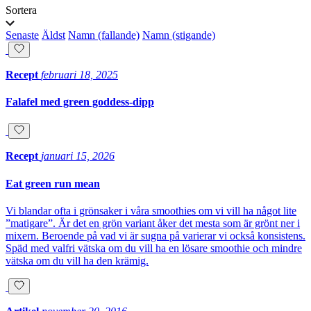
Sortera
Senaste
Äldst
Namn (fallande)
Namn (stigande)
Recept
februari 18, 2025
Falafel med green goddess-dipp
Recept
januari 15, 2026
Eat green run mean
Vi blandar ofta i grönsaker i våra smoothies om vi vill ha något lite
”matigare”. Är det en grön variant åker det mesta som är grönt ner i
mixern. Beroende på vad vi är sugna på varierar vi också konsistens.
Späd med valfri vätska om du vill ha en lösare smoothie och mindre
vätska om du vill ha den krämig.