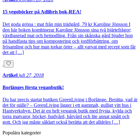
15 vegoböcker på Adlibris bok-REA!
Det goda gröna : mat från min trädgård, 79 kr Karoline Jönsson I
den här boken kombinerar Karoline Jönsson sina två hjärtefrågor;
växtbaserad mat och hemodling. Från sin skånska gård bjuder hon
på handfasta tips om kompostering och jordförbättring, om
frösamling och hur man torkar örter – allt varvat med recept som får
det att […]
Artikel
juli 27, 2018
Borlänges första veganbutik!
Du har precis startat butiken GreenLiving i Borlänge. Berätta, vad är
det för ställe? – GreenLiving ligger i ett gammalt, gulligt vitt hus i
Hantverksbyn. Det är en helt vegansk butik med frysta, kylda och
torra matvaror, böcker, hudvård, hårvård och lite annat smått och
gott. Och jag måste såklart också berätta att det alldeles […]
Populära kategorier