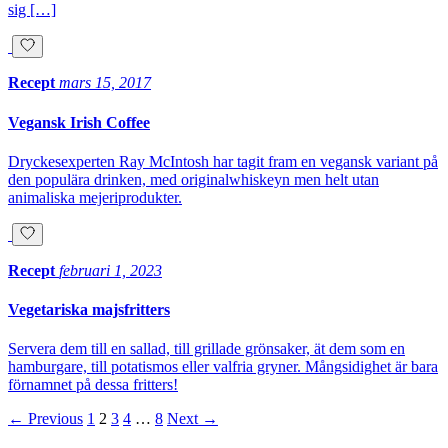
sig […]
Recept
mars 15, 2017
Vegansk Irish Coffee
Dryckesexperten Ray McIntosh har tagit fram en vegansk variant på
den populära drinken, med originalwhiskeyn men helt utan
animaliska mejeriprodukter.
Recept
februari 1, 2023
Vegetariska majsfritters
Servera dem till en sallad, till grillade grönsaker, ät dem som en
hamburgare, till potatismos eller valfria gryner. Mångsidighet är bara
förnamnet på dessa fritters!
Sidnumrering
← Previous
1
2
3
4
…
8
Next →