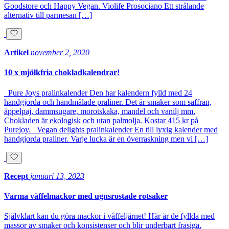
Goodstore och Happy Vegan. Violife Prosociano Ett strålande
alternativ till parmesan […]
Artikel
november 2, 2020
10 x mjölkfria chokladkalendrar!
Pure Joys pralinkalender Den har kalendern fylld med 24
handgjorda och handmålade praliner. Det är smaker som saffran,
äppelpaj, dammsugare, morotskaka, mandel och vanilj mm.
Chokladen är ekologisk och utan palmolja. Kostar 415 kr på
Purejoy. Vegan delights pralinkalender En till lyxig kalender med
handgjorda praliner. Varje lucka är en överraskning men vi […]
Recept
januari 13, 2023
Varma våffelmackor med ugnsrostade rotsaker
Självklart kan du göra mackor i våffeljärnet! Här är de fyllda med
massor av smaker och konsistenser och blir underbart frasiga.