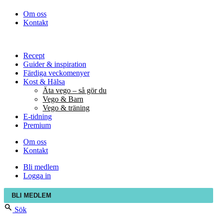
Om oss
Kontakt
Recept
Guider & inspiration
Färdiga veckomenyer
Kost & Hälsa
Äta vego – så gör du
Vego & Barn
Vego & träning
E-tidning
Premium
Om oss
Kontakt
Bli medlem
Logga in
BLI MEDLEM
Sök