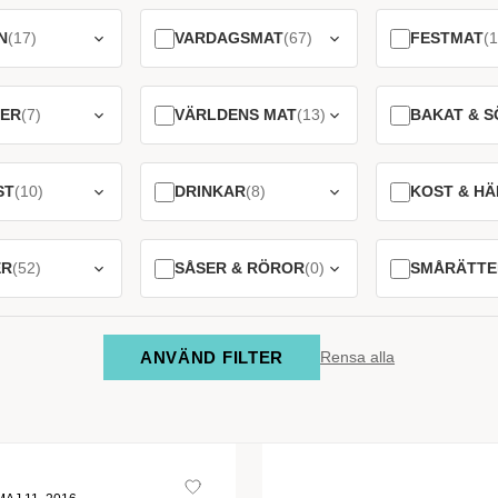
N
(17)
VARDAGSMAT
(67)
FESTMAT
(1
DER
(7)
VÄRLDENS MAT
(13)
BAKAT & S
ST
(10)
DRINKAR
(8)
KOST & HÄ
ER
(52)
SÅSER & RÖROR
(0)
SMÅRÄTTE
ANVÄND FILTER
Rensa alla