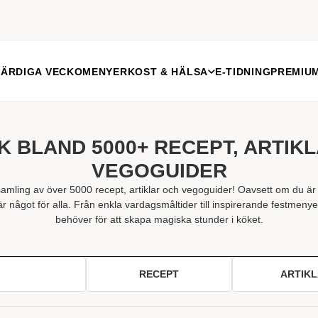
FÄRDIGA VECKOMENYER
KOST & HÄLSA
E-TIDNING
PREMIU
K BLAND 5000+ RECEPT, ARTIKL
VEGOGUIDER
samling av över 5000 recept, artiklar och vegoguider! Oavsett om du är n
r något för alla. Från enkla vardagsmåltider till inspirerande festmenyer,
behöver för att skapa magiska stunder i köket.
ALLA
RECEPT
ARTIK