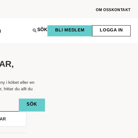
OM OSS
KONTAKT
SÖK
BLI MEDLEM
LOGGA IN
M
AR,
y i köket eller en
 hittar du allt du
LAR