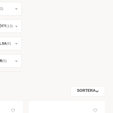
2)
ÖTT
(13)
LSA
(6)
R
(5)
SORTERA