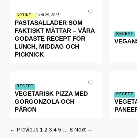
ARTIKEL
JUNI 29, 2026
PASTASALLADER SOM
FAKTISKT MÄTTAR – VÅRA
RECEPT
GODASTE RECEPT FÖR
VEGAN
LUNCH, MIDDAG OCH
PICKNICK
RECEPT
VEGETARISK PIZZA MED
RECEPT
GORGONZOLA OCH
VEGET
PÄRON
PANEE
SIDNUMRERING
← Previous
1
2
3
4
5
…
8
Next →