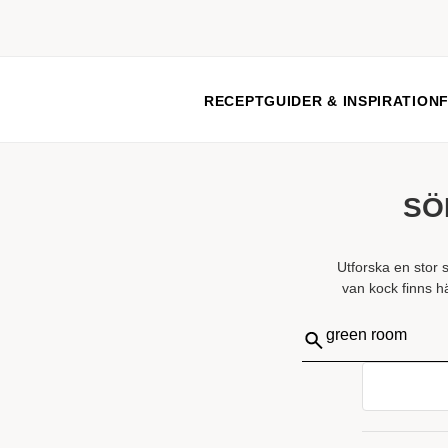
RECEPT
GUIDER & INSPIRATION
SÖ
Utforska en stor 
van kock finns hä
Sök
på: