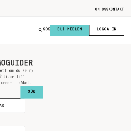
OM OSS
KONTAKT
SÖK
BLI MEDLEM
LOGGA IN
GOGUIDER
sett om du är ny
åltider till
tunder i köket.
AR