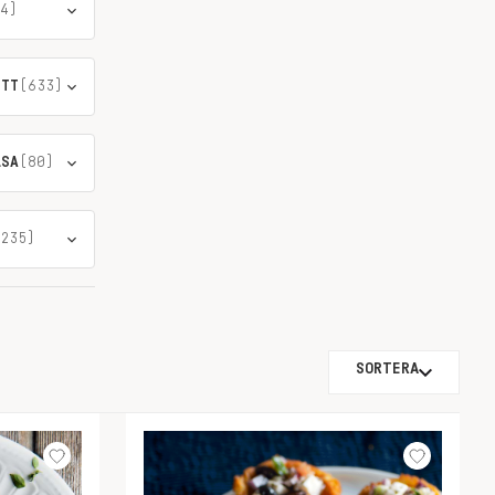
4)
ÖTT
(633)
LSA
(80)
235)
SORTERA