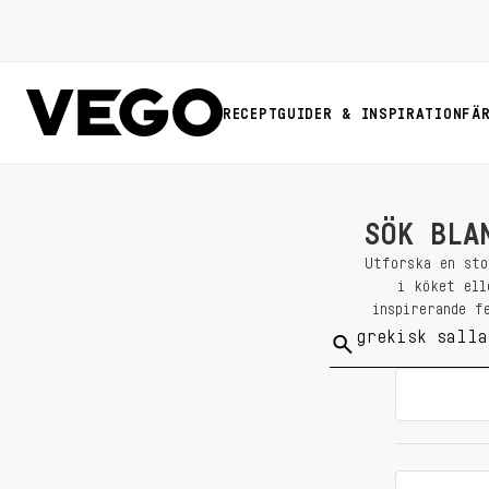
RECEPT
GUIDER & INSPIRATION
FÄ
SÖK BLA
Utforska en sto
i köket ell
inspirerande f
Sök
på: