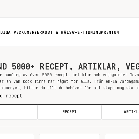
RDIGA VECKOMENYER
KOST & HÄLSA
E-TIDNING
PREMIUM
ND 5000+ RECEPT, ARTIKLAR, VE
r samling av över 5000 recept, artiklar och vegoguider! Oav
er en van kock finns här något för alla. Från enkla vardagsm
estmenyer, hittar du allt du behöver för att skapa magiska s
ALLA
RECEPT
ARTIKL