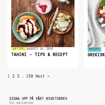
ARTIKEL
AUGUSTI 25, 2025
RECEPT
TAHINI – TIPS & RECEPT
GREKIS
SIDNUMRERING
1
2
3
…
150
Next →
FÖR
INLÄGG
SIGNA UPP PÅ VÅRT NYHETSBREV