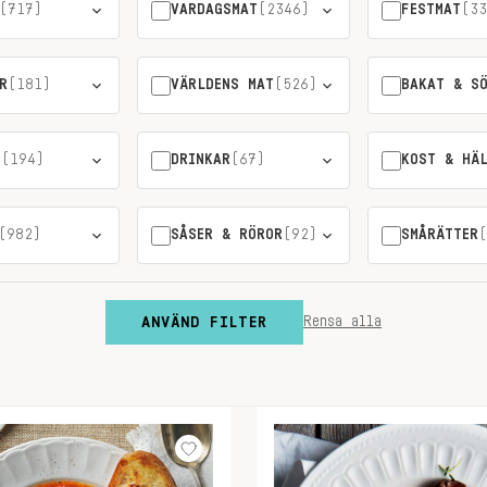
(717)
VARDAGSMAT
(2346)
FESTMAT
(33
R
(181)
VÄRLDENS MAT
(526)
BAKAT & S
T
(194)
DRINKAR
(67)
KOST & HÄ
(982)
SÅSER & RÖROR
(92)
SMÅRÄTTER
(
ANVÄND FILTER
Rensa alla