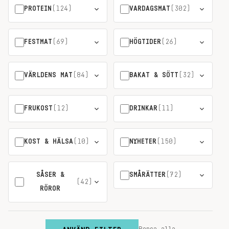
PROTEIN
(124)
VARDAGSMAT
(302)
FESTMAT
(69)
HÖGTIDER
(26)
VÄRLDENS MAT
(84)
BAKAT & SÖTT
(32)
FRUKOST
(12)
DRINKAR
(11)
KOST & HÄLSA
(10)
NYHETER
(150)
SÅSER &
SMÅRÄTTER
(72)
(42)
RÖROR