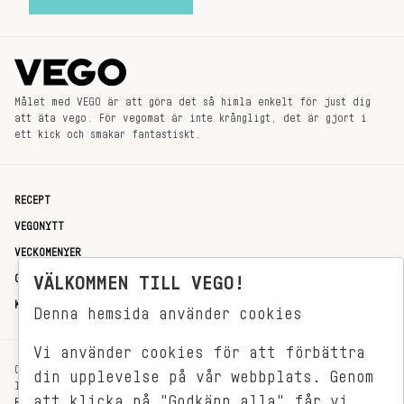
Målet med VEGO är att göra det så himla enkelt för just dig
att äta vego. För vegomat är inte krångligt, det är gjort i
ett kick och smakar fantastiskt.
RECEPT
VEGONYTT
VECKOMENYER
OM OSS
VÄLKOMMEN TILL VEGO!
KONTAKT
Denna hemsida använder cookies
Vi använder cookies för att förbättra
OXENSTIERNSGATAN 33
din upplevelse på vår webbplats. Genom
114 27 STOCKHOLM
att klicka på "Godkänn alla" får vi
REDAKTIONEN@VEGOMAGASINET.SE