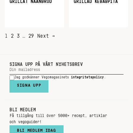
GRILLAT NAANBRÖD
GRILLAD KEBABPITA
SIDNUMRERING
1
2
3
…
29
Next →
FÖR
INLÄGG
SIGNA UPP PÅ VÅRT NYHETSBREV
Jag godkänner Vegomagasinets
integritetspolicy
.
SIGNA UPP
BLI MEDLEM
Få tillgång till över 5000+ recept, artiklar
och vegoguider!
BLI MEDLEM IDAG