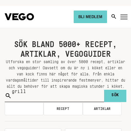
BLI MEDLEM
SÖK BLAND 5000+ RECEPT,
ARTIKLAR, VEGOGUIDER
Utforska en stor samling av över 5000 recept, artiklar
och vegoguider! Oavsett om du är ny i köket eller en
van kock finns här något för alla. Från enkla
vardagsmåltider till inspirerande festmenyer, hittar du
allt du behöver för att skapa magiska stunder i köket.
Sök
på:
ALLA
RECEPT
ARTIKLAR