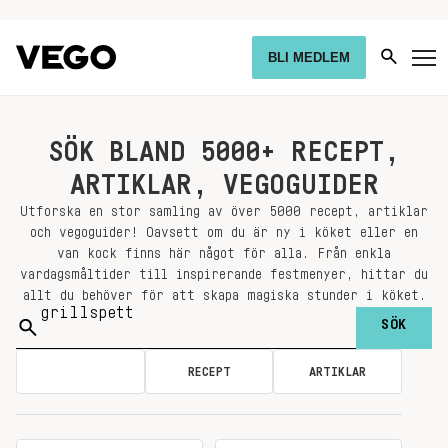
BLI MEDLEM
SÖK BLAND 5000+ RECEPT,
ARTIKLAR, VEGOGUIDER
Utforska en stor samling av över 5000 recept, artiklar
och vegoguider! Oavsett om du är ny i köket eller en
van kock finns här något för alla. Från enkla
vardagsmåltider till inspirerande festmenyer, hittar du
allt du behöver för att skapa magiska stunder i köket.
Sök
på:
ALLA
RECEPT
ARTIKLAR