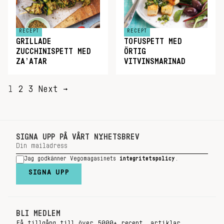
RECEPT
RECEPT
GRILLADE
TOFUSPETT MED
ZUCCHINISPETT MED
ÖRTIG
ZA’ATAR
VITVINSMARINAD
SIDNUMRERING
1
2
3
Next →
FÖR
INLÄGG
SIGNA UPP PÅ VÅRT NYHETSBREV
Jag godkänner Vegomagasinets
integritetspolicy
.
SIGNA UPP
BLI MEDLEM
Få tillgång till över 5000+ recept, artiklar