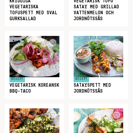
KRYDDIGA
VEGETARISK TOFU
VEGETARISKA
SATAY MED GRILLAD
TOFUSPETT MED SVAL
VATTENMELON OCH
GURKSALLAD
JORDNÖTSSÅS
RECEPT
RECEPT
VEGETARISK KOREANSK
SATAYSPETT MED
BBQ-TACO
JORDNÖTSSÅS