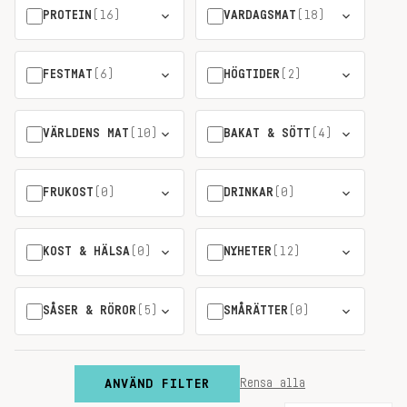
PROTEIN
(16)
VARDAGSMAT
(18)
FESTMAT
(6)
HÖGTIDER
(2)
VÄRLDENS MAT
(10)
BAKAT & SÖTT
(4)
FRUKOST
(0)
DRINKAR
(0)
KOST & HÄLSA
(0)
NYHETER
(12)
SÅSER & RÖROR
(5)
SMÅRÄTTER
(0)
ANVÄND FILTER
Rensa alla