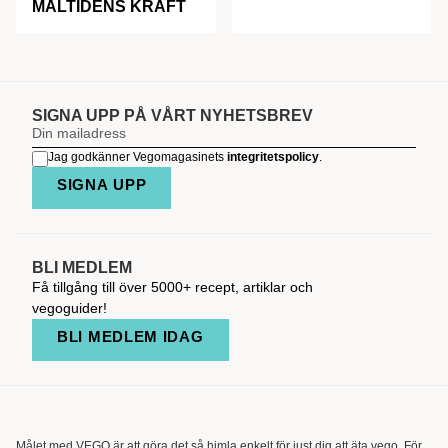
MÅLTIDENS KRAFT
SIGNA UPP PÅ VÅRT NYHETSBREV
Jag godkänner Vegomagasinets
integritetspolicy
.
SIGNA UPP
BLI MEDLEM
Få tillgång till över 5000+ recept, artiklar och
vegoguider!
BLI MEDLEM IDAG
Målet med VEGO är att göra det så himla enkelt för just dig att äta vego. För