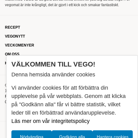
vegomat är inte krångligt, det är gjort i ett kick och smakar fantastiskt.
RECEPT
VEGONYTT
VECKOMENYER
OM OSS
VÄLKOMMEN TILL VEGO!
KONTAKT
Denna hemsida använder cookies
OXENSTIERNSGATAN 33
Vi använder cookies för att förbättra din
114 27 STOCKHOLM
upplevelse på vår webbplats. Genom att klicka
REDAKTIONEN@VEGOMAGASINET.SE
08-799 62 01
på "Godkänn alla" får vi bättre statistik, vilket
leder till en förbättrad användarupplevelse.
Läs mer om vår integritetspolicy
Nödvändiga
Godkänn alla
Hantera cookies