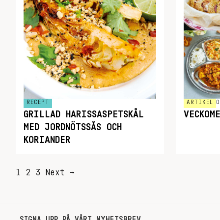
RECEPT
ARTIKEL
O
GRILLAD HARISSASPETSKÅL
VECKOM
MED JORDNÖTSSÅS OCH
KORIANDER
SIDNUMRERING
1
2
3
Next →
FÖR
INLÄGG
SIGNA UPP PÅ VÅRT NYHETSBREV