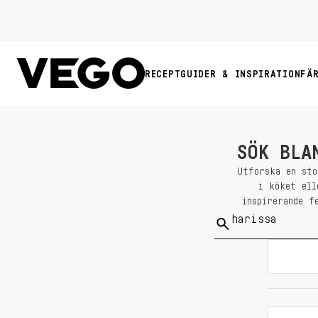
RECEPT
GUIDER & INSPIRATION
FÄ
SÖK BLA
Utforska en sto
i köket ell
inspirerande f
Sök
på: