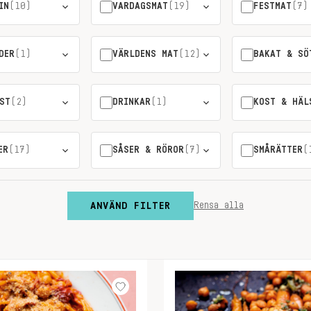
IN
(10)
VARDAGSMAT
(19)
FESTMAT
(7)
DER
(1)
VÄRLDENS MAT
(12)
BAKAT & SÖ
ST
(2)
DRINKAR
(1)
KOST & HÄL
ER
(17)
SÅSER & RÖROR
(7)
SMÅRÄTTER
(
ANVÄND FILTER
Rensa alla