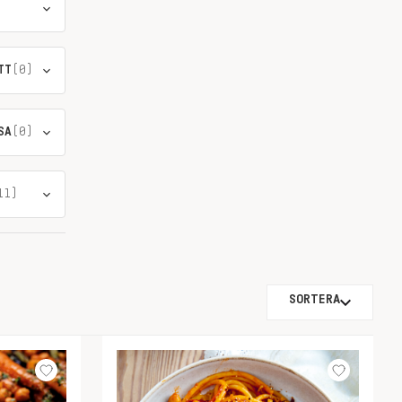
TT
(0)
SA
(0)
11)
SORTERA