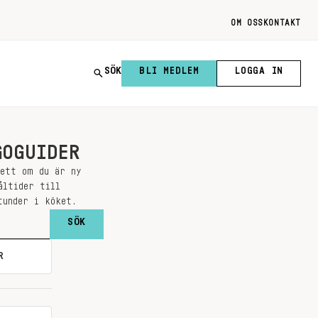
OM OSS
KONTAKT
SÖK
BLI MEDLEM
LOGGA IN
GOGUIDER
sett om du är ny
åltider till
tunder i köket.
R