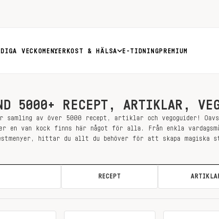
RDIGA VECKOMENYER
KOST & HÄLSA
E-TIDNING
PREMIUM
ND 5000+ RECEPT, ARTIKLAR, VE
r samling av över 5000 recept, artiklar och vegoguider! Oav
er en van kock finns här något för alla. Från enkla vardagsm
estmenyer, hittar du allt du behöver för att skapa magiska s
ALLA
RECEPT
ARTIKLA