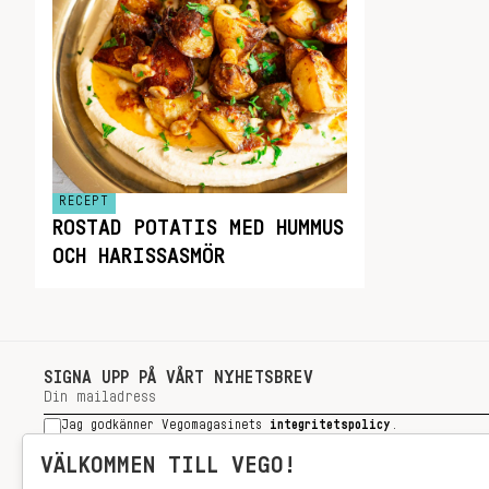
RECEPT
ROSTAD POTATIS MED HUMMUS
OCH HARISSASMÖR
SIGNA UPP PÅ VÅRT NYHETSBREV
Jag godkänner Vegomagasinets
integritetspolicy
.
SIGNA UPP
VÄLKOMMEN TILL VEGO!