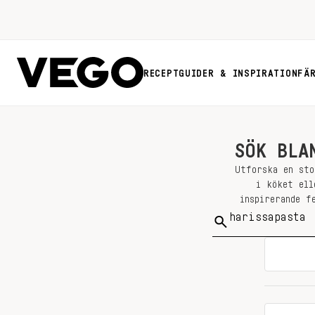
RECEPT
GUIDER & INSPIRATION
FÄ
SÖK BLA
Utforska en sto
i köket ell
inspirerande f
Sök
på: