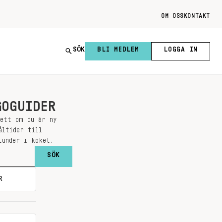
OM OSS
KONTAKT
SÖK
BLI MEDLEM
LOGGA IN
GOGUIDER
sett om du är ny
åltider till
tunder i köket.
R