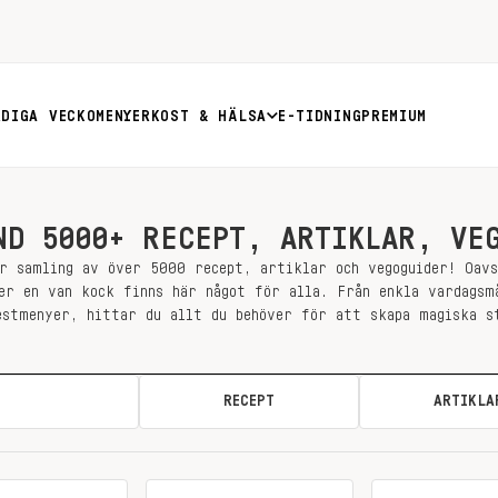
RDIGA VECKOMENYER
KOST & HÄLSA
E-TIDNING
PREMIUM
ND 5000+ RECEPT, ARTIKLAR, VE
r samling av över 5000 recept, artiklar och vegoguider! Oav
er en van kock finns här något för alla. Från enkla vardagsm
estmenyer, hittar du allt du behöver för att skapa magiska s
ALLA
RECEPT
ARTIKLA