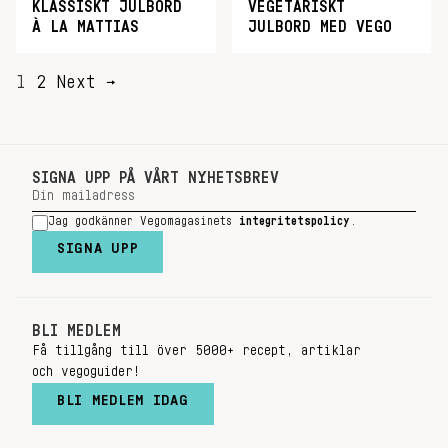
KLASSISKT JULBORD
VEGETARISKT
À LA MATTIAS
JULBORD MED VEGO
SIDNUMRERING
1
2
Next →
FÖR
INLÄGG
SIGNA UPP PÅ VÅRT NYHETSBREV
Jag godkänner Vegomagasinets
integritetspolicy
.
SIGNA UPP
BLI MEDLEM
Få tillgång till över 5000+ recept, artiklar
och vegoguider!
BLI MEDLEM IDAG