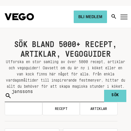
BLI MEDLEM
SÖK BLAND 5000+ RECEPT,
ARTIKLAR, VEGOGUIDER
Utforska en stor samling av över 5000 recept, artiklar
och vegoguider! Oavsett om du är ny i köket eller en
van kock finns här något för alla. Från enkla
vardagsmåltider till inspirerande festmenyer, hittar du
allt du behöver för att skapa magiska stunder i köket.
Sök
på:
ALLA
RECEPT
ARTIKLAR