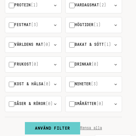
PROTEIN
(1)
VARDAGSMAT
(2)
FESTMAT
(3)
HÖGTIDER
(1)
VÄRLDENS MAT
(0)
BAKAT & SÖTT
(1)
FRUKOST
(0)
DRINKAR
(0)
KOST & HÄLSA
(0)
NYHETER
(3)
SÅSER & RÖROR
(0)
SMÅRÄTTER
(0)
ANVÄND FILTER
Rensa alla