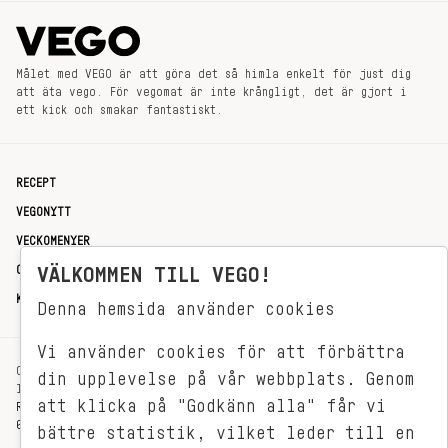
Målet med VEGO är att göra det så himla enkelt för just dig
att äta vego. För vegomat är inte krångligt, det är gjort i
ett kick och smakar fantastiskt.
RECEPT
VEGONYTT
VECKOMENYER
OM OSS
VÄLKOMMEN TILL VEGO!
KONTAKT
Denna hemsida använder cookies
Vi använder cookies för att förbättra
OXENSTIERNSGATAN 33
din upplevelse på vår webbplats. Genom
114 27 STOCKHOLM
att klicka på "Godkänn alla" får vi
REDAKTIONEN@VEGOMAGASINET.SE
08-799 62 01
bättre statistik, vilket leder till en