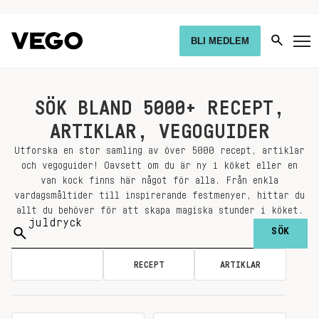
BLI MEDLEM
SÖK BLAND 5000+ RECEPT,
ARTIKLAR, VEGOGUIDER
Utforska en stor samling av över 5000 recept, artiklar
och vegoguider! Oavsett om du är ny i köket eller en
van kock finns här något för alla. Från enkla
vardagsmåltider till inspirerande festmenyer, hittar du
allt du behöver för att skapa magiska stunder i köket.
Sök
på:
ALLA
RECEPT
ARTIKLAR