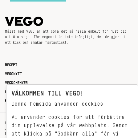
Målet med VEGO är att göra det så himla enkelt för just dig
att äta vego. För vegomat är inte krångligt, det är gjort i
ett kick och smakar fantastiskt.
RECEPT
VEGONYTT
VECKOMENYER
OM OSS
VÄLKOMMEN TILL VEGO!
KONTAKT
Denna hemsida använder cookies
Vi använder cookies för att förbättra
OXENSTIERNSGATAN 33
din upplevelse på vår webbplats. Genom
114 27 STOCKHOLM
att klicka på "Godkänn alla" får vi
REDAKTIONEN@VEGOMAGASINET.SE