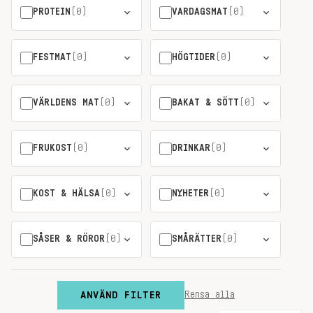
PROTEIN
(0)
VARDAGSMAT
(0)
FESTMAT
(0)
HÖGTIDER
(0)
VÄRLDENS MAT
(0)
BAKAT & SÖTT
(0)
FRUKOST
(0)
DRINKAR
(0)
KOST & HÄLSA
(0)
NYHETER
(0)
SÅSER & RÖROR
(0)
SMÅRÄTTER
(0)
ANVÄND FILTER
Rensa alla