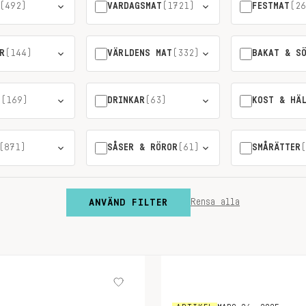
(492)
VARDAGSMAT
(1721)
FESTMAT
(26
R
(144)
VÄRLDENS MAT
(332)
BAKAT & S
T
(169)
DRINKAR
(63)
KOST & HÄ
(871)
SÅSER & RÖROR
(61)
SMÅRÄTTER
(
ANVÄND FILTER
Rensa alla