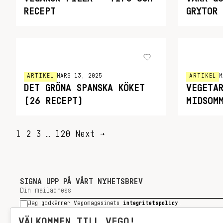
RECEPT
GRYTOR
ARTIKEL
MARS 13, 2025
ARTIKEL
M
DET GRÖNA SPANSKA KÖKET
VEGETA
(26 RECEPT)
MIDSOM
SIDNUMRERING
1
2
3
…
120
Next →
FÖR
INLÄGG
SIGNA UPP PÅ VÅRT NYHETSBREV
Jag godkänner Vegomagasinets
integritetspolicy
.
SIGNA UPP
VÄLKOMMEN TILL VEGO!