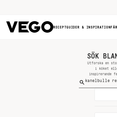
RECEPT
GUIDER & INSPIRATION
FÄ
SÖK BLA
Utforska en sto
i köket ell
inspirerande f
Sök
på: