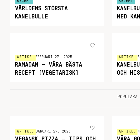
RECEPT
RECEPT
VÄRLDENS STÖRSTA
KANELB
KANELBULLE
MED KA
ARTIKEL
FEBRUARI 27, 2025
ARTIKEL
S
RAMADAN – VÅRA BÄSTA
KANELB
RECEPT (VEGETARISK)
OCH HI
POPULÄRA 
ARTIKEL
JANUARI 29, 2025
ARTIKEL
M
VEGANSK PIZZA – TIPS OCH
VÅRA G