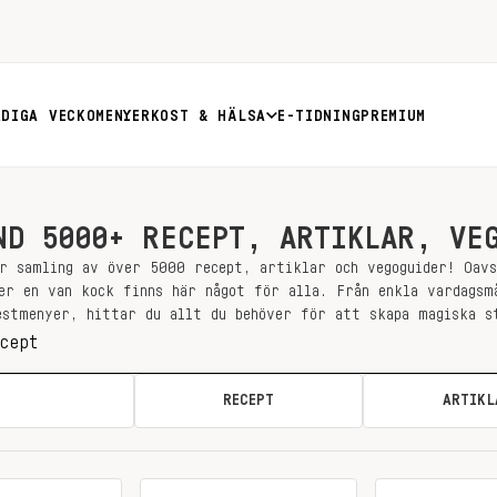
RDIGA VECKOMENYER
KOST & HÄLSA
E-TIDNING
PREMIUM
ND 5000+ RECEPT, ARTIKLAR, VE
r samling av över 5000 recept, artiklar och vegoguider! Oav
er en van kock finns här något för alla. Från enkla vardagsm
estmenyer, hittar du allt du behöver för att skapa magiska s
ALLA
RECEPT
ARTIKL