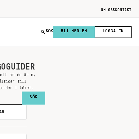
OM OSS
KONTAKT
SÖK
BLI MEDLEM
LOGGA IN
GOGUIDER
sett om du är ny
åltider till
tunder i köket.
AR