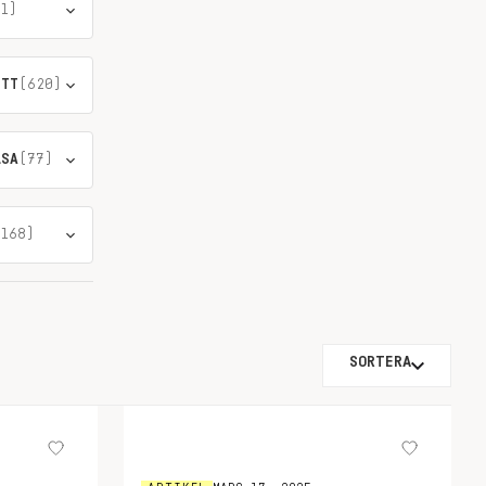
1)
ÖTT
(620)
LSA
(77)
168)
SORTERA