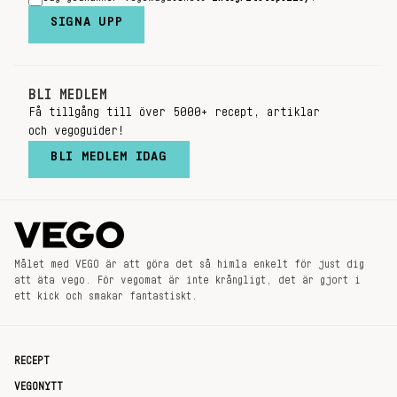
SIGNA UPP
BLI MEDLEM
Få tillgång till över 5000+ recept, artiklar
och vegoguider!
BLI MEDLEM IDAG
Målet med VEGO är att göra det så himla enkelt för just dig
att äta vego. För vegomat är inte krångligt, det är gjort i
ett kick och smakar fantastiskt.
RECEPT
VEGONYTT