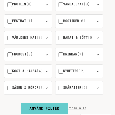
PROTEIN
(0)
VARDAGSMAT
(0)
FESTMAT
(1)
HÖGTIDER
(0)
VÄRLDENS MAT
(0)
BAKAT & SÖTT
(0)
FRUKOST
(0)
DRINKAR
(7)
KOST & HÄLSA
(4)
NYHETER
(12)
SÅSER & RÖROR
(0)
SMÅRÄTTER
(2)
ANVÄND FILTER
Rensa alla