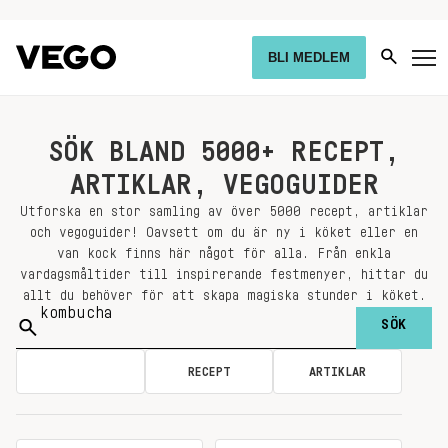
BLI MEDLEM
SÖK BLAND 5000+ RECEPT,
ARTIKLAR, VEGOGUIDER
Utforska en stor samling av över 5000 recept, artiklar
och vegoguider! Oavsett om du är ny i köket eller en
van kock finns här något för alla. Från enkla
vardagsmåltider till inspirerande festmenyer, hittar du
allt du behöver för att skapa magiska stunder i köket.
Sök
på:
ALLA
RECEPT
ARTIKLAR