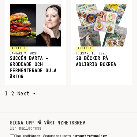
ARTIKEL
ARTIKEL
JANUARI 9, 2020
FEBRUARI 15, 2021
SUCCÉN BÄRTA –
20 BÖCKER PÅ
GRODDADE OCH
ADLIBRIS BOKREA
FERMENTERADE GULA
ÄRTOR
SIDNUMRERING
1
2
Next →
FÖR
INLÄGG
SIGNA UPP PÅ VÅRT NYHETSBREV
Jag godkänner Vegomagasinets
integritetspolicy
.