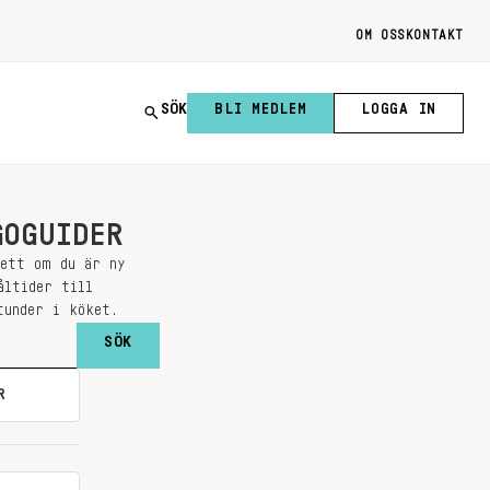
OM OSS
KONTAKT
SÖK
BLI MEDLEM
LOGGA IN
GOGUIDER
sett om du är ny
åltider till
tunder i köket.
R