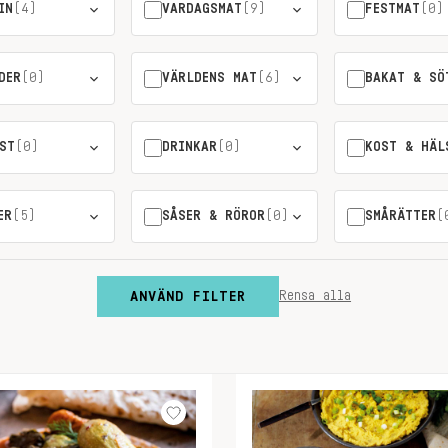
IN
(4)
VARDAGSMAT
(9)
FESTMAT
(0)
DER
(0)
VÄRLDENS MAT
(6)
BAKAT & SÖ
ST
(0)
DRINKAR
(0)
KOST & HÄL
ER
(5)
SÅSER & RÖROR
(0)
SMÅRÄTTER
(
ANVÄND FILTER
Rensa alla