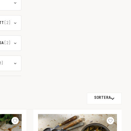
TT
(2)
SA
(2)
0)
SORTERA