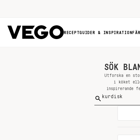
RECEPT
GUIDER & INSPIRATION
FÄ
SÖK BLA
Utforska en sto
i köket ell
inspirerande f
Sök
på: