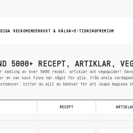
RDIGA VECKOMENYER
KOST & HÄLSA
E-TIDNING
PREMIUM
ND 5000+ RECEPT, ARTIKLAR, VE
r samling av över 5000 recept, artiklar och vegoguider! Oav
er en van kock finns här något för alla. Från enkla vardagsm
estmenyer, hittar du allt du behöver för att skapa magiska s
ALLA
RECEPT
ARTIKLA