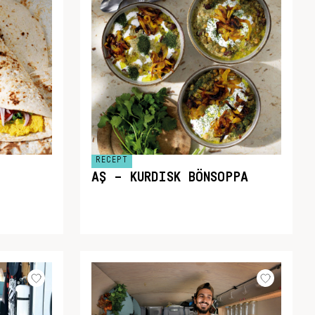
RECEPT
AŞ – KURDISK BÖNSOPPA