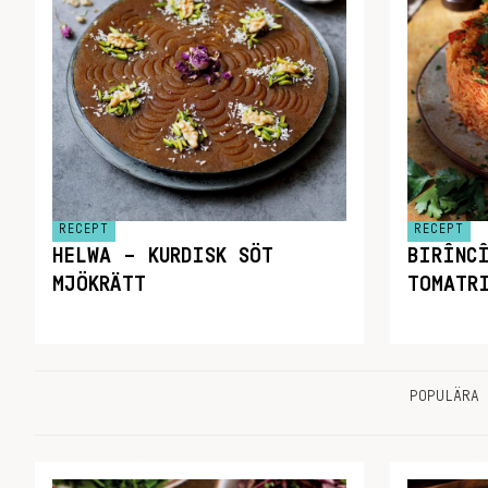
RECEPT
RECEPT
HELWA – KURDISK SÖT
BIRÎNC
MJÖKRÄTT
TOMATR
POPULÄRA 