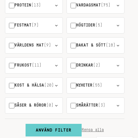
PROTEIN
(13)
VARDAGSMAT
(75)
FESTMAT
(7)
HÖGTIDER
(5)
VÄRLDENS MAT
(9)
BAKAT & SÖTT
(18)
FRUKOST
(11)
DRINKAR
(2)
KOST & HÄLSA
(20)
NYHETER
(55)
SÅSER & RÖROR
(0)
SMÅRÄTTER
(3)
ANVÄND FILTER
Rensa alla