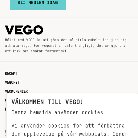
BLI MEDLEM IDAG
Målet med VEGO är att göra det så himla enkelt för just dig
att äta vego. För vegomat är inte krångligt, det är gjort i
ett kick och smakar fantastiskt.
RECEPT
VEGONYTT
VECKOMENYER
OM OSS
VÄLKOMMEN TILL VEGO!
KONTAKT
Denna hemsida använder cookies
Vi använder cookies för att förbättra
OXENSTIERNSGATAN 33
din upplevelse på vår webbplats. Genom
114 27 STOCKHOLM