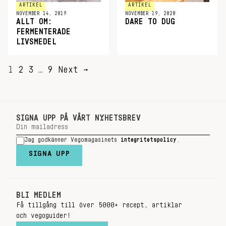
ARTIKEL
ARTIKEL
NOVEMBER 14, 2019
NOVEMBER 19, 2020
ALLT OM:
DARE TO DUG
FERMENTERADE
LIVSMEDEL
SIDNUMRERING
1
2
3
…
9
Next →
FÖR
INLÄGG
SIGNA UPP PÅ VÅRT NYHETSBREV
Jag godkänner Vegomagasinets
integritetspolicy
.
SIGNA UPP
BLI MEDLEM
Få tillgång till över 5000+ recept, artiklar
och vegoguider!