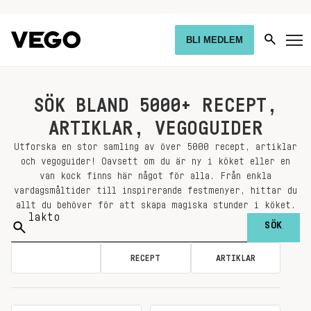
BLI MEDLEM
SÖK BLAND 5000+ RECEPT,
ARTIKLAR, VEGOGUIDER
Utforska en stor samling av över 5000 recept, artiklar
och vegoguider! Oavsett om du är ny i köket eller en
van kock finns här något för alla. Från enkla
vardagsmåltider till inspirerande festmenyer, hittar du
allt du behöver för att skapa magiska stunder i köket.
Sök
på:
ALLA
RECEPT
ARTIKLAR