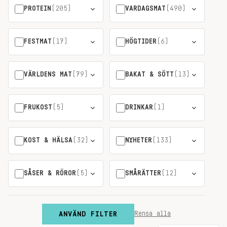
PROTEIN
(205)
VARDAGSMAT
(490)
FESTMAT
(17)
HÖGTIDER
(6)
VÄRLDENS MAT
(79)
BAKAT & SÖTT
(13)
FRUKOST
(5)
DRINKAR
(1)
KOST & HÄLSA
(32)
NYHETER
(133)
SÅSER & RÖROR
(5)
SMÅRÄTTER
(12)
ANVÄND FILTER
Rensa alla