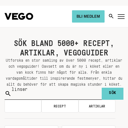
BLI MEDLEM
SÖK BLAND 5000+ RECEPT,
ARTIKLAR, VEGOGUIDER
Utforska en stor samling av över 5000 recept, artiklar
och vegoguider! Oavsett om du är ny i köket eller en
van kock finns här något för alla. Från enkla
vardagsmåltider till inspirerande festmenyer, hittar du
allt du behöver för att skapa magiska stunder i köket.
Sök
på:
ALLA
RECEPT
ARTIKLAR