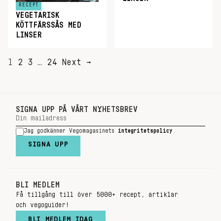
RECEPT
VEGETARISK
KÖTTFÄRSSÅS MED
LINSER
SIDNUMRERING
1
2
3
…
24
Next →
FÖR
INLÄGG
SIGNA UPP PÅ VÅRT NYHETSBREV
Jag godkänner Vegomagasinets
integritetspolicy
.
SIGNA UPP
BLI MEDLEM
Få tillgång till över 5000+ recept, artiklar
och vegoguider!
BLI MEDLEM IDAG