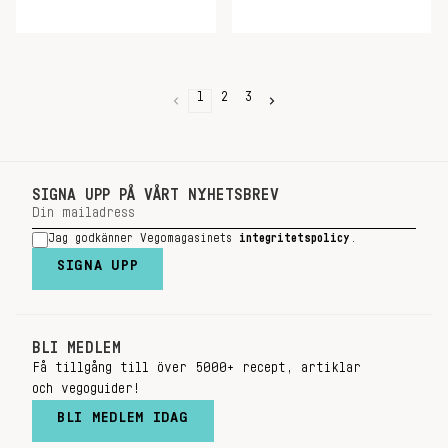
1
2
3
SIGNA UPP PÅ VÅRT NYHETSBREV
Jag godkänner Vegomagasinets
integritetspolicy
.
SIGNA UPP
BLI MEDLEM
Få tillgång till över 5000+ recept, artiklar
och vegoguider!
BLI MEDLEM IDAG