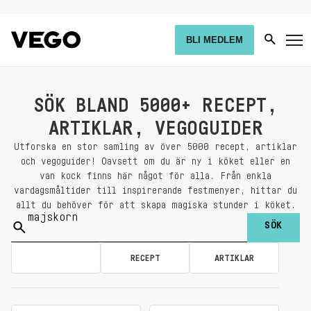
BLI MEDLEM
SÖK BLAND 5000+ RECEPT,
ARTIKLAR, VEGOGUIDER
Utforska en stor samling av över 5000 recept, artiklar
och vegoguider! Oavsett om du är ny i köket eller en
van kock finns här något för alla. Från enkla
vardagsmåltider till inspirerande festmenyer, hittar du
allt du behöver för att skapa magiska stunder i köket.
Sök
på:
ALLA
RECEPT
ARTIKLAR