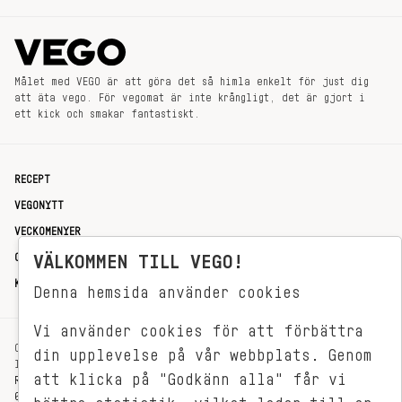
Målet med VEGO är att göra det så himla enkelt för just dig
att äta vego. För vegomat är inte krångligt, det är gjort i
ett kick och smakar fantastiskt.
RECEPT
VEGONYTT
VECKOMENYER
OM OSS
VÄLKOMMEN TILL VEGO!
KONTAKT
Denna hemsida använder cookies
Vi använder cookies för att förbättra
OXENSTIERNSGATAN 33
din upplevelse på vår webbplats. Genom
114 27 STOCKHOLM
att klicka på "Godkänn alla" får vi
REDAKTIONEN@VEGOMAGASINET.SE
08-799 62 01