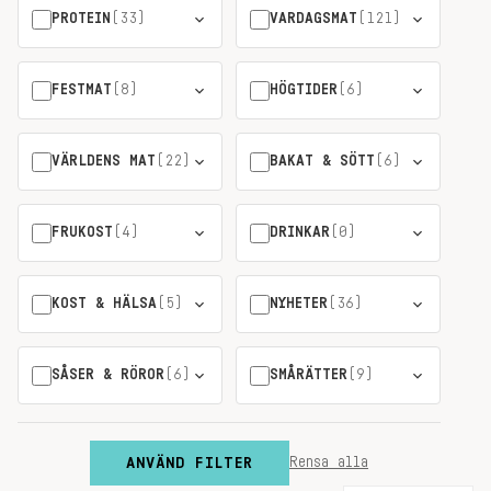
PROTEIN
(33)
VARDAGSMAT
(121)
FESTMAT
(8)
HÖGTIDER
(6)
VÄRLDENS MAT
(22)
BAKAT & SÖTT
(6)
FRUKOST
(4)
DRINKAR
(0)
KOST & HÄLSA
(5)
NYHETER
(36)
SÅSER & RÖROR
(6)
SMÅRÄTTER
(9)
ANVÄND FILTER
Rensa alla