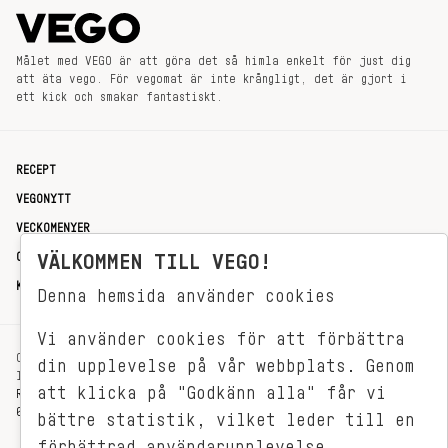
Målet med VEGO är att göra det så himla enkelt för just dig
att äta vego. För vegomat är inte krångligt, det är gjort i
ett kick och smakar fantastiskt.
RECEPT
VEGONYTT
VECKOMENYER
OM OSS
VÄLKOMMEN TILL VEGO!
KONTAKT
Denna hemsida använder cookies
Vi använder cookies för att förbättra
OXENSTIERNSGATAN 33
din upplevelse på vår webbplats. Genom
114 27 STOCKHOLM
att klicka på "Godkänn alla" får vi
REDAKTIONEN@VEGOMAGASINET.SE
08-799 62 01
bättre statistik, vilket leder till en
förbättrad användarupplevelse.