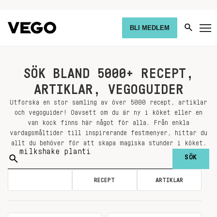
BLI MEDLEM
SÖK BLAND 5000+ RECEPT,
ARTIKLAR, VEGOGUIDER
Utforska en stor samling av över 5000 recept, artiklar
och vegoguider! Oavsett om du är ny i köket eller en
van kock finns här något för alla. Från enkla
vardagsmåltider till inspirerande festmenyer, hittar du
allt du behöver för att skapa magiska stunder i köket.
Sök
på:
ALLA
RECEPT
ARTIKLAR