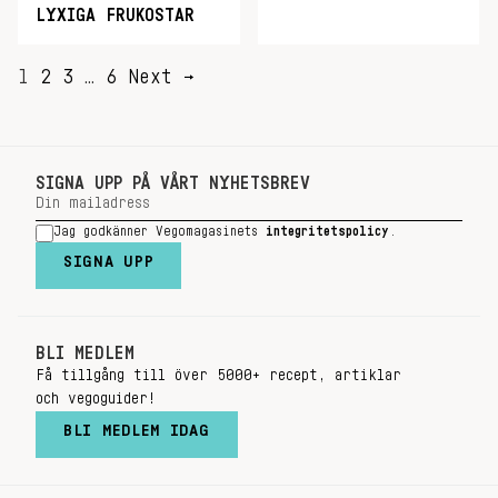
LYXIGA FRUKOSTAR
SIDNUMRERING
1
2
3
…
6
Next →
FÖR
INLÄGG
SIGNA UPP PÅ VÅRT NYHETSBREV
Jag godkänner Vegomagasinets
integritetspolicy
.
SIGNA UPP
BLI MEDLEM
Få tillgång till över 5000+ recept, artiklar
och vegoguider!
BLI MEDLEM IDAG