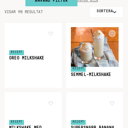
ANVÄND FILTER
Rensa alla
SORTERA
VISAR 90 RESULTAT
RECEPT
OREO MILKSHAKE
RECEPT
SEMMEL-MILKSHAKE
RECEPT
RECEPT
MILKSHAKE MED
SUPERSNABB BANANA