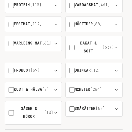
PROTEIN
(110)
VARDAGSMAT
(461)
FESTMAT
(112)
HÖGTIDER
(88)
VÄRLDENS MAT
(61)
BAKAT &
(537)
SÖTT
FRUKOST
(69)
DRINKAR
(12)
KOST & HÄLSA
(7)
NYHETER
(284)
SÅSER &
SMÅRÄTTER
(53)
(13)
RÖROR