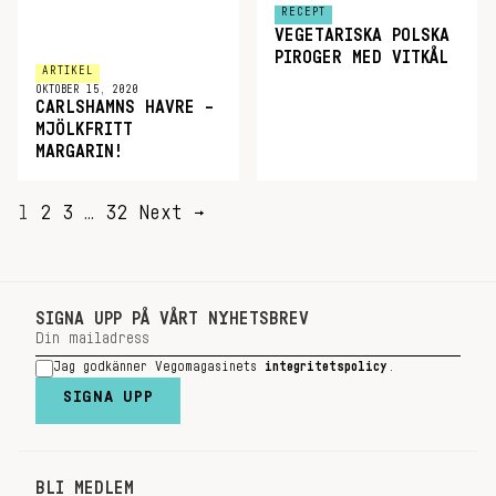
RECEPT
VEGETARISKA POLSKA
PIROGER MED VITKÅL
ARTIKEL
OKTOBER 15, 2020
CARLSHAMNS HAVRE –
MJÖLKFRITT
MARGARIN!
SIDNUMRERING
1
2
3
…
32
Next →
FÖR
INLÄGG
SIGNA UPP PÅ VÅRT NYHETSBREV
Jag godkänner Vegomagasinets
integritetspolicy
.
SIGNA UPP
BLI MEDLEM