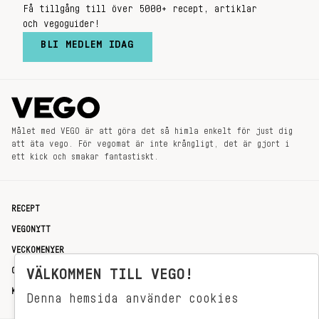
Få tillgång till över 5000+ recept, artiklar
och vegoguider!
BLI MEDLEM IDAG
Målet med VEGO är att göra det så himla enkelt för just dig
att äta vego. För vegomat är inte krångligt, det är gjort i
ett kick och smakar fantastiskt.
RECEPT
VEGONYTT
VECKOMENYER
OM OSS
VÄLKOMMEN TILL VEGO!
KONTAKT
Denna hemsida använder cookies