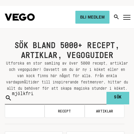
BLI MEDLEM
SÖK BLAND 5000+ RECEPT,
ARTIKLAR, VEGOGUIDER
Utforska en stor samling av över 5000 recept, artiklar
och vegoguider! Oavsett om du är ny i köket eller en
van kock finns här något för alla. Från enkla
vardagsmåltider till inspirerande festmenyer, hittar du
allt du behöver för att skapa magiska stunder i köket.
Sök
på:
ALLA
RECEPT
ARTIKLAR