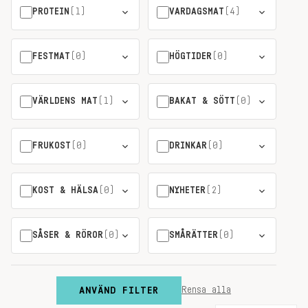
PROTEIN
(1)
VARDAGSMAT
(4)
FESTMAT
(0)
HÖGTIDER
(0)
VÄRLDENS MAT
(1)
BAKAT & SÖTT
(0)
FRUKOST
(0)
DRINKAR
(0)
KOST & HÄLSA
(0)
NYHETER
(2)
SÅSER & RÖROR
(0)
SMÅRÄTTER
(0)
ANVÄND FILTER
Rensa alla