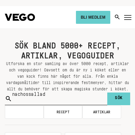
BLI MEDLEM
SÖK BLAND 5000+ RECEPT,
ARTIKLAR, VEGOGUIDER
Utforska en stor samling av över 5000 recept, artiklar
och vegoguider! Oavsett om du är ny i köket eller en
van kock finns här något för alla. Från enkla
vardagsmåltider till inspirerande festmenyer, hittar du
allt du behöver för att skapa magiska stunder i köket.
Sök
på:
ALLA
RECEPT
ARTIKLAR