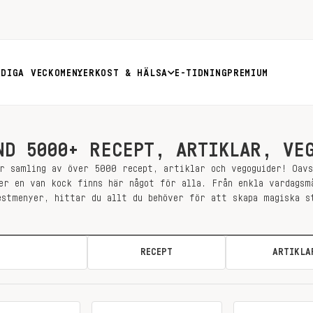
RDIGA VECKOMENYER
KOST & HÄLSA
E-TIDNING
PREMIUM
ND 5000+ RECEPT, ARTIKLAR, VE
r samling av över 5000 recept, artiklar och vegoguider! Oav
er en van kock finns här något för alla. Från enkla vardagsm
estmenyer, hittar du allt du behöver för att skapa magiska s
ALLA
RECEPT
ARTIKLA