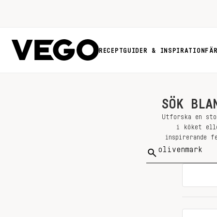
RECEPT
GUIDER & INSPIRATION
FÄ
SÖK BLA
Utforska en sto
i köket ell
inspirerande f
Sök
på: