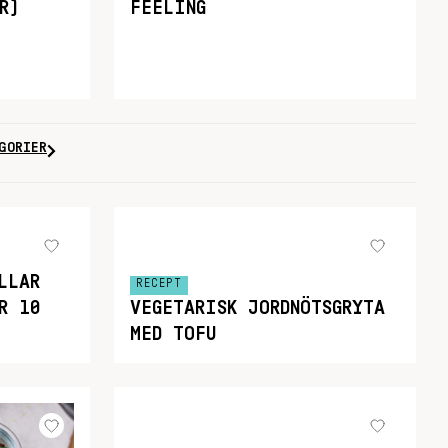
R)
FEELING
GORIER
LLAR
RECEPT
R 10
VEGETARISK JORDNÖTSGRYTA
MED TOFU