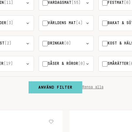
IN
(11)
VARDAGSMAT
(55)
FESTMAT
(0)
DER
(3)
VÄRLDENS MAT
(4)
BAKAT & SÖ
ST
(2)
DRINKAR
(0)
KOST & HÄL
ER
(19)
SÅSER & RÖROR
(0)
SMÅRÄTTER
(
ANVÄND FILTER
Rensa alla