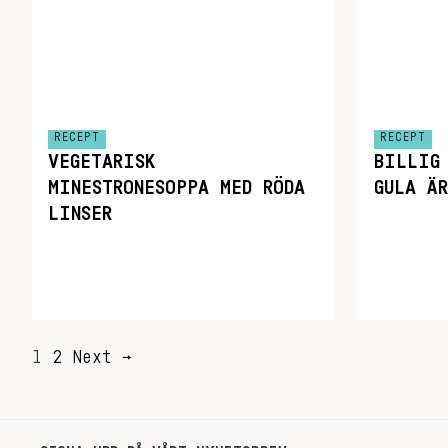
RECEPT
RECEPT
VEGETARISK
BILLIG
MINESTRONESOPPA MED RÖDA
GULA Ä
LINSER
SIDNUMRERING
1
2
Next →
FÖR
INLÄGG