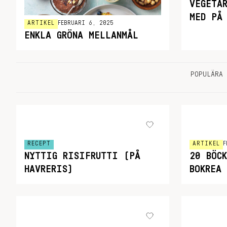
VEGETA
MED PÅ
ARTIKEL
FEBRUARI 6, 2025
ENKLA GRÖNA MELLANMÅL
POPULÄRA 
RECEPT
ARTIKEL
F
NYTTIG RISIFRUTTI (PÅ
20 BÖC
HAVRERIS)
BOKREA