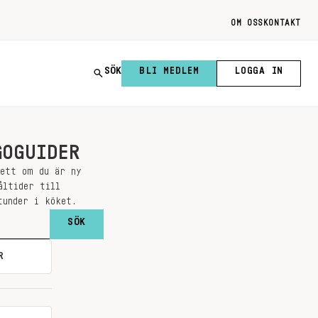
OM OSS
KONTAKT
SÖK
BLI MEDLEM
LOGGA IN
GOGUIDER
sett om du är ny
åltider till
tunder i köket.
R