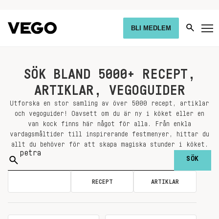
BLI MEDLEM
SÖK BLAND 5000+ RECEPT,
ARTIKLAR, VEGOGUIDER
Utforska en stor samling av över 5000 recept, artiklar
och vegoguider! Oavsett om du är ny i köket eller en
van kock finns här något för alla. Från enkla
vardagsmåltider till inspirerande festmenyer, hittar du
allt du behöver för att skapa magiska stunder i köket.
Sök
på:
ALLA
RECEPT
ARTIKLAR