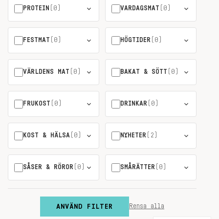
PROTEIN
(0)
VARDAGSMAT
(0)
FESTMAT
(0)
HÖGTIDER
(0)
VÄRLDENS MAT
(0)
BAKAT & SÖTT
(0)
FRUKOST
(0)
DRINKAR
(0)
KOST & HÄLSA
(0)
NYHETER
(2)
SÅSER & RÖROR
(0)
SMÅRÄTTER
(0)
ANVÄND FILTER
Rensa alla