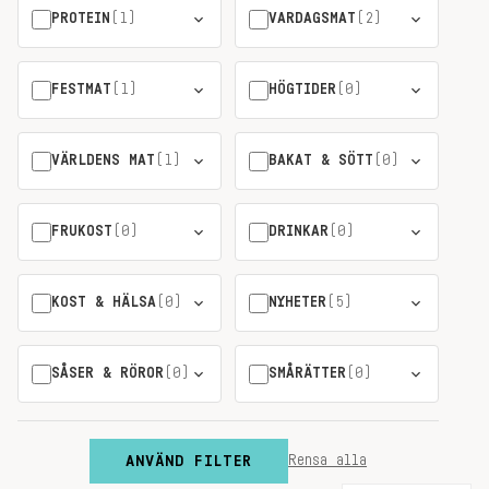
PROTEIN
(1)
VARDAGSMAT
(2)
FESTMAT
(1)
HÖGTIDER
(0)
VÄRLDENS MAT
(1)
BAKAT & SÖTT
(0)
FRUKOST
(0)
DRINKAR
(0)
KOST & HÄLSA
(0)
NYHETER
(5)
SÅSER & RÖROR
(0)
SMÅRÄTTER
(0)
ANVÄND FILTER
Rensa alla