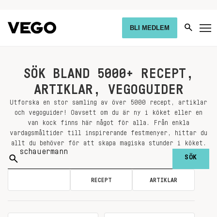
BLI MEDLEM
SÖK BLAND 5000+ RECEPT,
ARTIKLAR, VEGOGUIDER
Utforska en stor samling av över 5000 recept, artiklar
och vegoguider! Oavsett om du är ny i köket eller en
van kock finns här något för alla. Från enkla
vardagsmåltider till inspirerande festmenyer, hittar du
allt du behöver för att skapa magiska stunder i köket.
Sök
på:
ALLA
RECEPT
ARTIKLAR