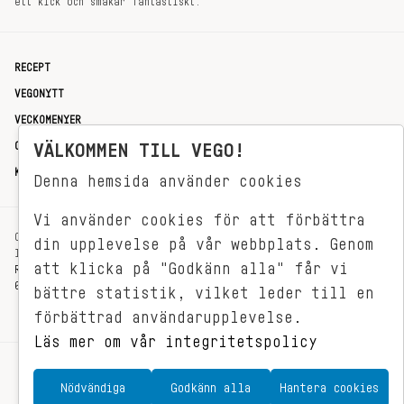
ett kick och smakar fantastiskt.
RECEPT
VEGONYTT
VECKOMENYER
OM OSS
VÄLKOMMEN TILL VEGO!
KONTAKT
Denna hemsida använder cookies
Vi använder cookies för att förbättra
OXENSTIERNSGATAN 33
din upplevelse på vår webbplats. Genom
114 27 STOCKHOLM
att klicka på "Godkänn alla" får vi
REDAKTIONEN@VEGOMAGASINET.SE
08-799 62 01
bättre statistik, vilket leder till en
förbättrad användarupplevelse.
Läs mer om vår integritetspolicy
Nödvändiga
Godkänn alla
Hantera cookies