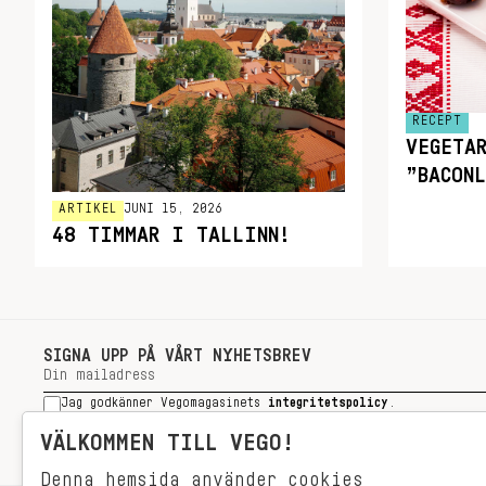
RECEPT
VEGETA
”BACON
ARTIKEL
JUNI 15, 2026
48 TIMMAR I TALLINN!
SIGNA UPP PÅ VÅRT NYHETSBREV
Jag godkänner Vegomagasinets
integritetspolicy
.
SIGNA UPP
VÄLKOMMEN TILL VEGO!
Denna hemsida använder cookies