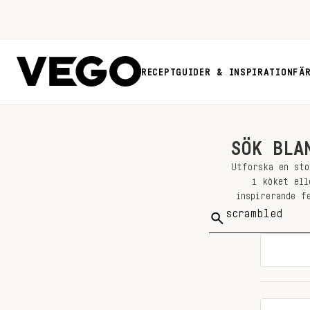
RECEPT
GUIDER & INSPIRATION
FÄ
SÖK BLA
Utforska en sto
i köket ell
inspirerande f
Sök
på: