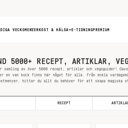
RDIGA VECKOMENYER
KOST & HÄLSA
E-TIDNING
PREMIUM
ND 5000+ RECEPT, ARTIKLAR, VE
r samling av över 5000 recept, artiklar och vegoguider! Oav
er en van kock finns här något för alla. Från enkla vardagsm
estmenyer, hittar du allt du behöver för att skapa magiska s
ALLA
RECEPT
ARTIKLA