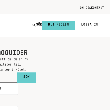
OM OSS
KONTAKT
SÖK
BLI MEDLEM
LOGGA IN
GOGUIDER
sett om du är ny
åltider till
tunder i köket.
R