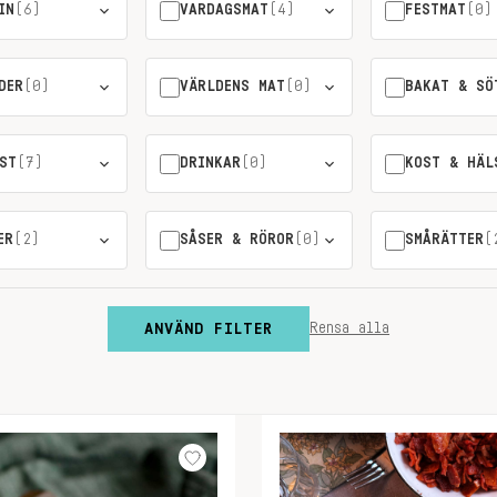
IN
(6)
VARDAGSMAT
(4)
FESTMAT
(0)
DER
(0)
VÄRLDENS MAT
(0)
BAKAT & SÖ
ST
(7)
DRINKAR
(0)
KOST & HÄL
ER
(2)
SÅSER & RÖROR
(0)
SMÅRÄTTER
(
ANVÄND FILTER
Rensa alla