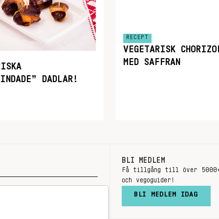
RECEPT
VEGETARISK CHORIZO
MED SAFFRAN
RISKA
LINDADE” DADLAR!
BLI MEDLEM
Få tillgång till över 5000
och vegoguider!
BLI MEDLEM IDAG