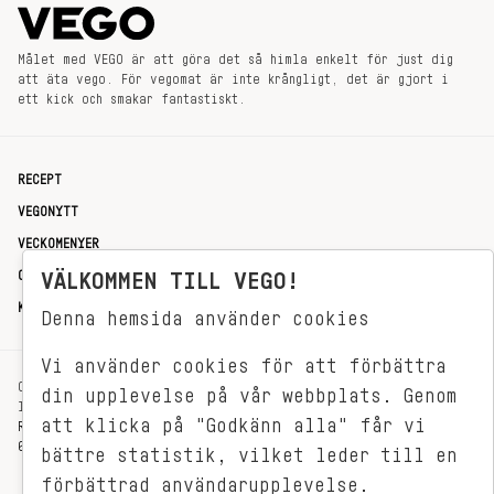
Målet med VEGO är att göra det så himla enkelt för just dig
att äta vego. För vegomat är inte krångligt, det är gjort i
ett kick och smakar fantastiskt.
RECEPT
VEGONYTT
VECKOMENYER
OM OSS
VÄLKOMMEN TILL VEGO!
KONTAKT
Denna hemsida använder cookies
Vi använder cookies för att förbättra
OXENSTIERNSGATAN 33
din upplevelse på vår webbplats. Genom
114 27 STOCKHOLM
att klicka på "Godkänn alla" får vi
REDAKTIONEN@VEGOMAGASINET.SE
08-799 62 01
bättre statistik, vilket leder till en
förbättrad användarupplevelse.