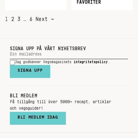
FAVORITER
SIDNUMRERING
1
2
3
…
6
Next →
FÖR
INLÄGG
SIGNA UPP PÅ VÅRT NYHETSBREV
Jag godkänner Vegomagasinets
integritetspolicy
.
SIGNA UPP
BLI MEDLEM
Få tillgång till över 5000+ recept, artiklar
och vegoguider!
BLI MEDLEM IDAG