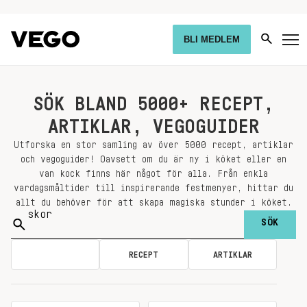
BLI MEDLEM
SÖK BLAND 5000+ RECEPT,
ARTIKLAR, VEGOGUIDER
Utforska en stor samling av över 5000 recept, artiklar
och vegoguider! Oavsett om du är ny i köket eller en
van kock finns här något för alla. Från enkla
vardagsmåltider till inspirerande festmenyer, hittar du
allt du behöver för att skapa magiska stunder i köket.
Sök
på:
ALLA
RECEPT
ARTIKLAR