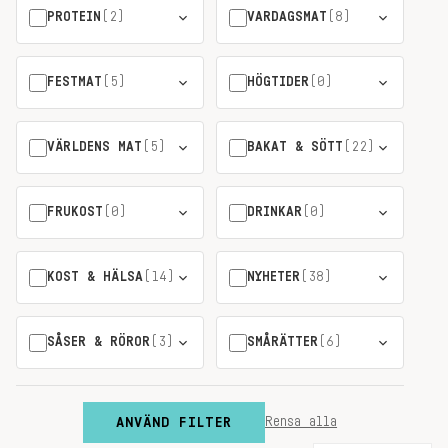
PROTEIN
(2)
VARDAGSMAT
(8)
FESTMAT
(5)
HÖGTIDER
(0)
VÄRLDENS MAT
(5)
BAKAT & SÖTT
(22)
FRUKOST
(0)
DRINKAR
(0)
KOST & HÄLSA
(14)
NYHETER
(38)
SÅSER & RÖROR
(3)
SMÅRÄTTER
(6)
ANVÄND FILTER
Rensa alla