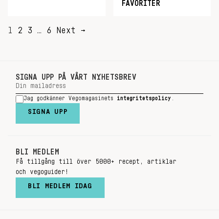
FAVORITER
SIDNUMRERING
1
2
3
…
6
Next →
FÖR
INLÄGG
SIGNA UPP PÅ VÅRT NYHETSBREV
Jag godkänner Vegomagasinets
integritetspolicy
.
SIGNA UPP
BLI MEDLEM
Få tillgång till över 5000+ recept, artiklar
och vegoguider!
BLI MEDLEM IDAG