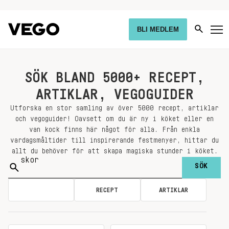
BLI MEDLEM
SÖK BLAND 5000+ RECEPT,
ARTIKLAR, VEGOGUIDER
Utforska en stor samling av över 5000 recept, artiklar
och vegoguider! Oavsett om du är ny i köket eller en
van kock finns här något för alla. Från enkla
vardagsmåltider till inspirerande festmenyer, hittar du
allt du behöver för att skapa magiska stunder i köket.
Sök
på:
ALLA
RECEPT
ARTIKLAR