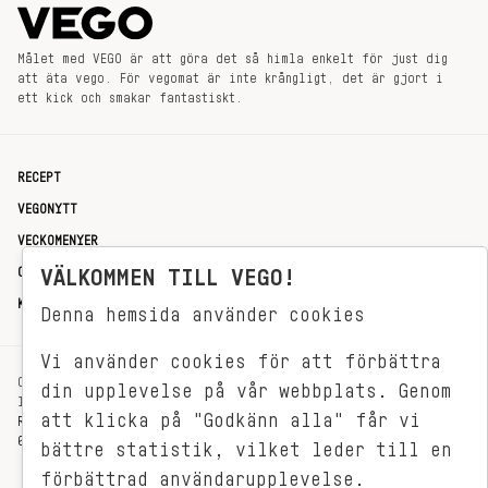
Målet med VEGO är att göra det så himla enkelt för just dig
att äta vego. För vegomat är inte krångligt, det är gjort i
ett kick och smakar fantastiskt.
RECEPT
VEGONYTT
VECKOMENYER
OM OSS
VÄLKOMMEN TILL VEGO!
KONTAKT
Denna hemsida använder cookies
Vi använder cookies för att förbättra
OXENSTIERNSGATAN 33
din upplevelse på vår webbplats. Genom
114 27 STOCKHOLM
att klicka på "Godkänn alla" får vi
REDAKTIONEN@VEGOMAGASINET.SE
08-799 62 01
bättre statistik, vilket leder till en
förbättrad användarupplevelse.