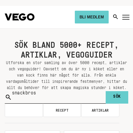
BLI MEDLEM
SÖK BLAND 5000+ RECEPT,
ARTIKLAR, VEGOGUIDER
Utforska en stor samling av över 5000 recept, artiklar
och vegoguider! Oavsett om du är ny i köket eller en
van kock finns här något för alla. Från enkla
vardagsmåltider till inspirerande festmenyer, hittar du
allt du behöver för att skapa magiska stunder i köket.
Sök
på:
ALLA
RECEPT
ARTIKLAR