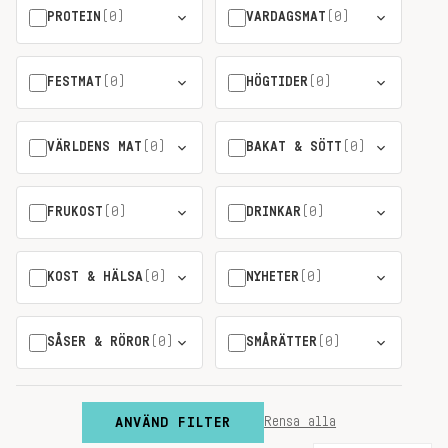
PROTEIN
(0)
VARDAGSMAT
(0)
FESTMAT
(0)
HÖGTIDER
(0)
VÄRLDENS MAT
(0)
BAKAT & SÖTT
(0)
FRUKOST
(0)
DRINKAR
(0)
KOST & HÄLSA
(0)
NYHETER
(0)
SÅSER & RÖROR
(0)
SMÅRÄTTER
(0)
ANVÄND FILTER
Rensa alla