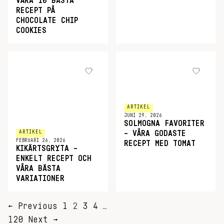
VÅRA 10 BÄSTA
RECEPT PÅ
CHOCOLATE CHIP
COOKIES
ARTIKEL
JUNI 29, 2026
SOLMOGNA FAVORITER
ARTIKEL
– VÅRA GODASTE
FEBRUARI 26, 2026
RECEPT MED TOMAT
KIKÄRTSGRYTA –
ENKELT RECEPT OCH
VÅRA BÄSTA
VARIATIONER
SIDNUMRERING
← Previous
1
2
3
4
…
FÖR
120
Next →