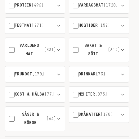
PROTEIN
(496)
VARDAGSMAT
(1728)
FESTMAT
(271)
HÖGTIDER
(152)
VÄRLDENS
BAKAT &
(331)
(612)
MAT
SÖTT
FRUKOST
(170)
DRINKAR
(73)
KOST & HÄLSA
(77)
NYHETER
(875)
SÅSER &
SMÅRÄTTER
(178)
(64)
RÖROR