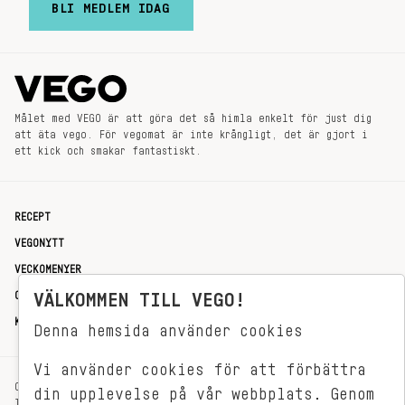
BLI MEDLEM IDAG
Målet med VEGO är att göra det så himla enkelt för just dig
att äta vego. För vegomat är inte krångligt, det är gjort i
ett kick och smakar fantastiskt.
RECEPT
VEGONYTT
VECKOMENYER
OM OSS
VÄLKOMMEN TILL VEGO!
KONTAKT
Denna hemsida använder cookies
Vi använder cookies för att förbättra
OXENSTIERNSGATAN 33
din upplevelse på vår webbplats. Genom
114 27 STOCKHOLM