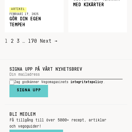
MED KIKÄRTER
ARTIKEL
FEBRUARI 17, 2025
GÖR DIN EGEN
TEMPEH
SIDNUMRERING
1
2
3
…
170
Next →
FÖR
INLÄGG
SIGNA UPP PÅ VÅRT NYHETSBREV
Jag godkänner Vegomagasinets
integritetspolicy
.
SIGNA UPP
BLI MEDLEM
Få tillgång till över 5000+ recept, artiklar
och vegoguider!