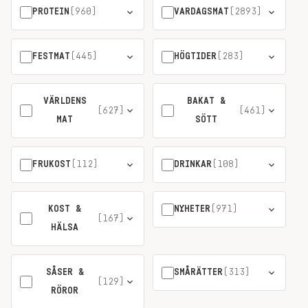
PROTEIN
(960)
VARDAGSMAT
(2893)
FESTMAT
(445)
HÖGTIDER
(283)
VÄRLDENS
BAKAT &
(627)
(461)
MAT
SÖTT
FRUKOST
(112)
DRINKAR
(108)
KOST &
NYHETER
(971)
(167)
HÄLSA
SÅSER &
SMÅRÄTTER
(313)
(129)
RÖROR