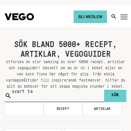
BLI MEDLEM
SÖK BLAND 5000+ RECEPT,
ARTIKLAR, VEGOGUIDER
Utforska en stor samling av över 5000 recept, artiklar
och vegoguider! Oavsett om du är ny i köket eller en
van kock finns här något för alla. Från enkla
vardagsmåltider till inspirerande festmenyer, hittar du
allt du behöver för att skapa magiska stunder i köket.
Sök
på:
ALLA
RECEPT
ARTIKLAR