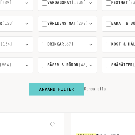
(389)
VARDAGSMAT
(1238)
FESTMAT
(23
R
(128)
VÄRLDENS MAT
(292)
BAKAT & S
T
(134)
DRINKAR
(67)
KOST & HÄ
(804)
SÅSER & RÖROR
(46)
SMÅRÄTTER
(
ANVÄND FILTER
Rensa alla