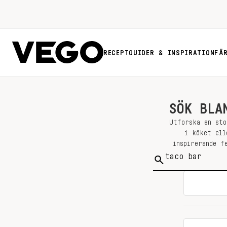
RECEPT
GUIDER & INSPIRATION
FÄ
SÖK BLA
Utforska en sto
i köket ell
inspirerande f
Sök
på: