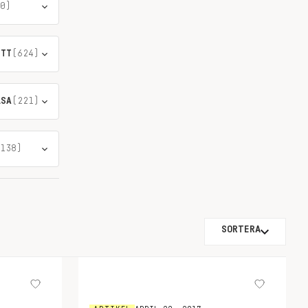
0)
ÖTT
(624)
LSA
(221)
138)
SORTERA