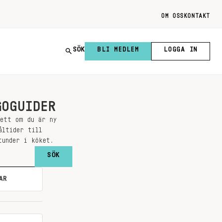
OM OSS
KONTAKT
SÖK
BLI MEDLEM
LOGGA IN
GOGUIDER
sett om du är ny
åltider till
tunder i köket.
AR