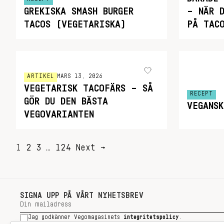
GREKISKA SMASH BURGER
– NÄR 
TACOS (VEGETARISKA)
PÅ TAC
ARTIKEL
MARS 13, 2026
VEGETARISK TACOFÄRS – SÅ
RECEPT
GÖR DU DEN BÄSTA
VEGANS
VEGOVARIANTEN
SIDNUMRERING
1
2
3
…
124
Next →
FÖR
INLÄGG
SIGNA UPP PÅ VÅRT NYHETSBREV
Jag godkänner Vegomagasinets
integritetspolicy
.