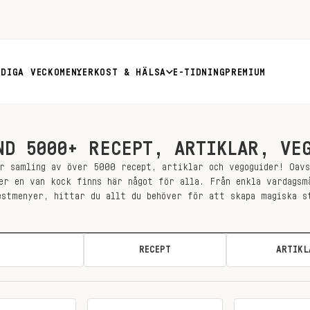
RDIGA VECKOMENYER
KOST & HÄLSA
E-TIDNING
PREMIUM
ND 5000+ RECEPT, ARTIKLAR, VE
r samling av över 5000 recept, artiklar och vegoguider! Oav
er en van kock finns här något för alla. Från enkla vardagsm
estmenyer, hittar du allt du behöver för att skapa magiska s
ALLA
RECEPT
ARTIKL