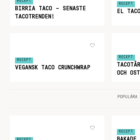
RECEPT
RECEPT
BIRRIA TACO – SENASTE
EL TAC
TACOTRENDEN!
RECEPT
RECEPT
TACOTÅ
VEGANSK TACO CRUNCHWRAP
OCH OST
POPULÄRA 
RECEPT
BAKADE
RECEPT